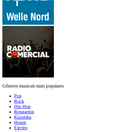
Gêneros musicais mais populares
Pop
Rock
Hip Hop
Reggaeton
Kizomba
House
Electro