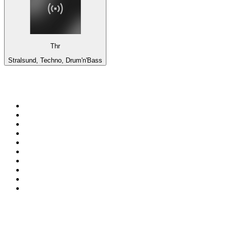
Thr
Stralsund, Techno, Drum'n'Bass
Top 100 em
radio.pt
1
.
RFM
2
.
SOFT POP
3
.
Radio Noroc
4
.
1.FM - Chillout Lounge
5
.
Maretimo Lounge Radio
6
.
Perfect Chillout
7
.
MEGA HITS
8
.
NDR 2
9
.
NDR 1 Welle Nord - Region Norderstedt
10
.
Rádio Comercial Emissão FM
Top 100 podcasts em
Portugal