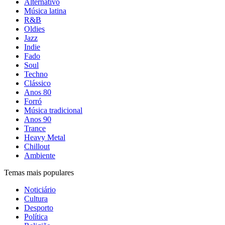
Alternativo
Música latina
R&B
Oldies
Jazz
Indie
Fado
Soul
Techno
Clássico
Anos 80
Forró
Música tradicional
Anos 90
Trance
Heavy Metal
Chillout
Ambiente
Temas mais populares
Noticiário
Cultura
Desporto
Política