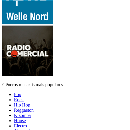
Gêneros musicais mais populares
Pop
Rock
Hip Hop
Reggaeton
Kizomba
House
Electro