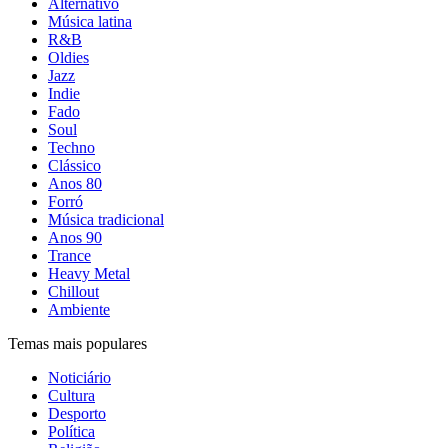
Alternativo
Música latina
R&B
Oldies
Jazz
Indie
Fado
Soul
Techno
Clássico
Anos 80
Forró
Música tradicional
Anos 90
Trance
Heavy Metal
Chillout
Ambiente
Temas mais populares
Noticiário
Cultura
Desporto
Política