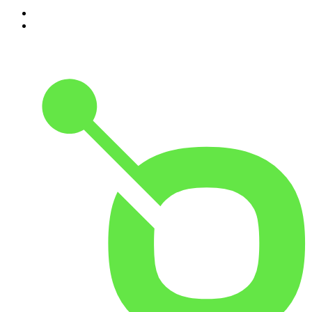
Dizer
9
.
A História do Dia
10
.
Contra-Corrente