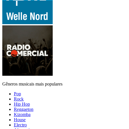
Gêneros musicais mais populares
Pop
Rock
Hip Hop
Reggaeton
Kizomba
House
Electro