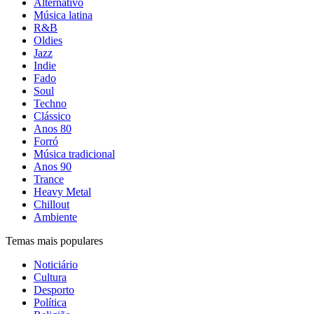
Alternativo
Música latina
R&B
Oldies
Jazz
Indie
Fado
Soul
Techno
Clássico
Anos 80
Forró
Música tradicional
Anos 90
Trance
Heavy Metal
Chillout
Ambiente
Temas mais populares
Noticiário
Cultura
Desporto
Política