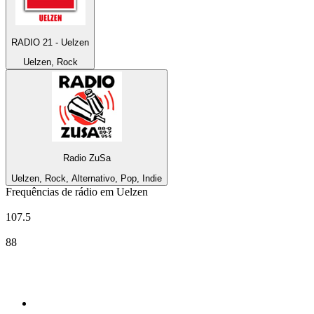
RADIO 21 - Uelzen
Uelzen, Rock
Radio ZuSa
Uelzen, Rock, Alternativo, Pop, Indie
Frequências de rádio em Uelzen
Deutschlandfunk
107.5
Radio ZuSa
88
Top 100 em
radio.pt
1
.
RFM