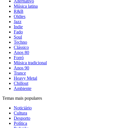
Alternativo
Música latina
R&B
Oldies
Jazz
Indie
Fado
Soul
Techno
Clássico
Anos 80
Forró
Música tradicional
Anos 90
Trance
Heavy Metal
Chillout
Ambiente
Temas mais populares
Noticiário
Cultura
Desporto
Política