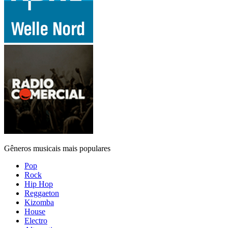
Gêneros musicais mais populares
Pop
Rock
Hip Hop
Reggaeton
Kizomba
House
Electro