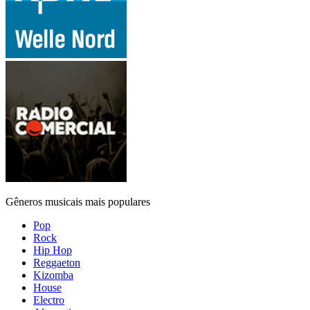
Gêneros musicais mais populares
Pop
Rock
Hip Hop
Reggaeton
Kizomba
House
Electro