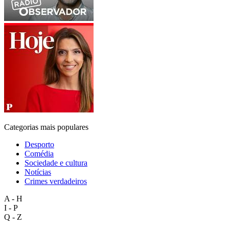
Categorias mais populares
Desporto
Comédia
Sociedade e cultura
Notícias
Crimes verdadeiros
A - H
I - P
Q - Z