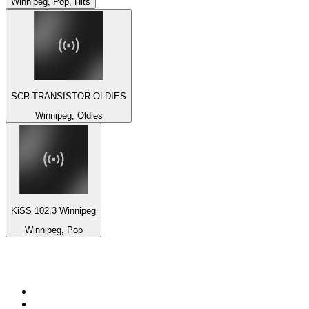
Winnipeg, Pop, Hits
SCR TRANSISTOR OLDIES
Winnipeg, Oldies
KiSS 102.3 Winnipeg
Winnipeg, Pop
Top 100 em
radio.pt
1
.
RFM
2
.
SOFT POP