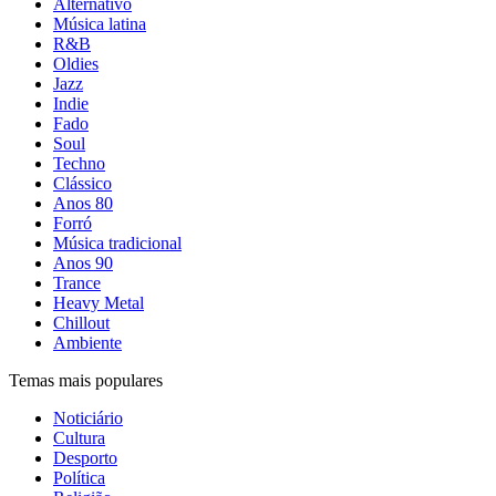
Alternativo
Música latina
R&B
Oldies
Jazz
Indie
Fado
Soul
Techno
Clássico
Anos 80
Forró
Música tradicional
Anos 90
Trance
Heavy Metal
Chillout
Ambiente
Temas mais populares
Noticiário
Cultura
Desporto
Política