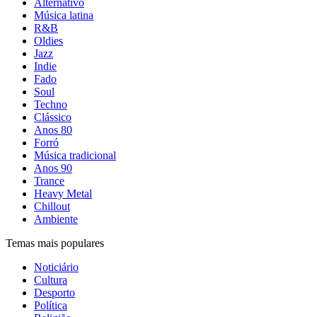
Alternativo
Música latina
R&B
Oldies
Jazz
Indie
Fado
Soul
Techno
Clássico
Anos 80
Forró
Música tradicional
Anos 90
Trance
Heavy Metal
Chillout
Ambiente
Temas mais populares
Noticiário
Cultura
Desporto
Política