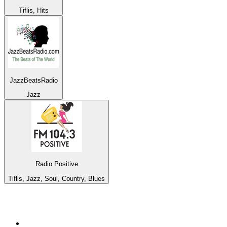
Tiflis, Hits
JazzBeatsRadio
Jazz
Radio Positive
Tiflis, Jazz, Soul, Country, Blues
Top 100 em
radio.pt
1
.
RFM