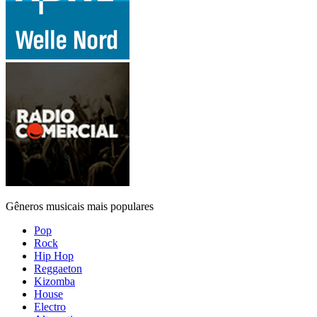
Gêneros musicais mais populares
Pop
Rock
Hip Hop
Reggaeton
Kizomba
House
Electro