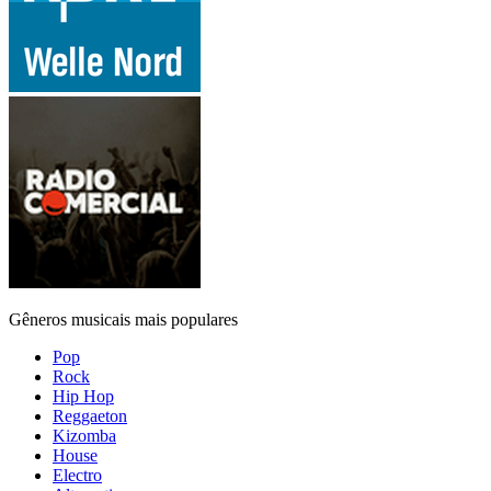
Gêneros musicais mais populares
Pop
Rock
Hip Hop
Reggaeton
Kizomba
House
Electro