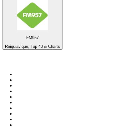
FM957
Reiquiavique, Top 40 & Charts
Top 100 em
radio.pt
1
.
RFM
2
.
SOFT POP
3
.
Radio Noroc
4
.
1.FM - Chillout Lounge
5
.
Maretimo Lounge Radio
6
.
Perfect Chillout
7
.
MEGA HITS
8
.
NDR 2
9
.
NDR 1 Welle Nord - Region Norderstedt
10
.
Rádio Comercial Emissão FM
Top 100 podcasts em
Portugal