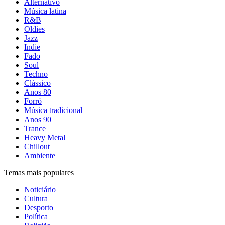
Alternativo
Música latina
R&B
Oldies
Jazz
Indie
Fado
Soul
Techno
Clássico
Anos 80
Forró
Música tradicional
Anos 90
Trance
Heavy Metal
Chillout
Ambiente
Temas mais populares
Noticiário
Cultura
Desporto
Política