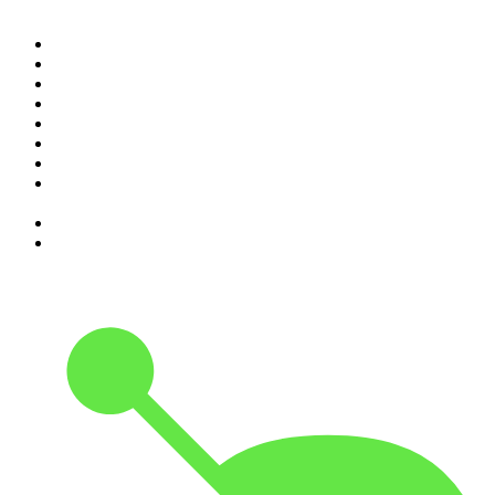
1
.
Renascença - Extremamente Desagradável
2
.
O Homem que Mordeu o Cão
3
.
Assim Vamos Ter de Falar de Outra Maneira
4
.
na saúde e na doença
5
.
Expresso da Manhã
6
.
Contas-Poupança
7
.
isso não se diz
8
.
Programa Cujo Nome Estamos Legalmente Impedidos de
Dizer
9
.
A História do Dia
10
.
Contra-Corrente