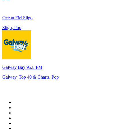
Ocean FM Sligo
Sligo, Pop
Galway Bay 95.8 FM
Galway, Top 40 & Charts, Pop
Top 100 em
radio.pt
1
.
RFM
2
.
SOFT POP
3
.
1.FM - Chillout Lounge
4
.
Radio Noroc
5
.
Maretimo Lounge Radio
6
.
Perfect Chillout