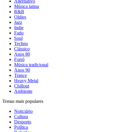
Alternativo
Música latina
R&B
Oldies
Jazz
Indie
Fado
Soul
Techno
Clássico
Anos 80
Forró
Música tradicional
Anos 90
Trance
Heavy Metal
Chillout
Ambiente
Temas mais populares
Noticiário
Cultura
Desporto
Política