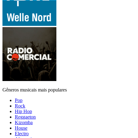
Gêneros musicais mais populares
Pop
Rock
Hip Hop
Reggaeton
Kizomba
House
Electro