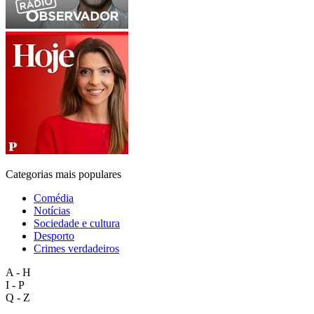
Categorias mais populares
Comédia
Notícias
Sociedade e cultura
Desporto
Crimes verdadeiros
A - H
I - P
Q - Z