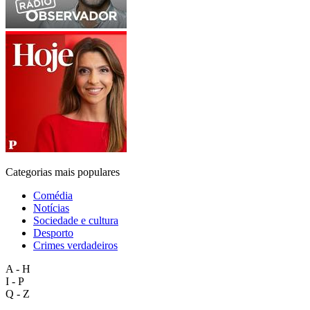
Categorias mais populares
Comédia
Notícias
Sociedade e cultura
Desporto
Crimes verdadeiros
A - H
I - P
Q - Z