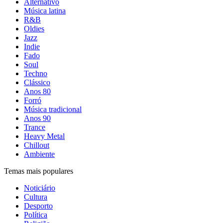
Alternativo
Música latina
R&B
Oldies
Jazz
Indie
Fado
Soul
Techno
Clássico
Anos 80
Forró
Música tradicional
Anos 90
Trance
Heavy Metal
Chillout
Ambiente
Temas mais populares
Noticiário
Cultura
Desporto
Política