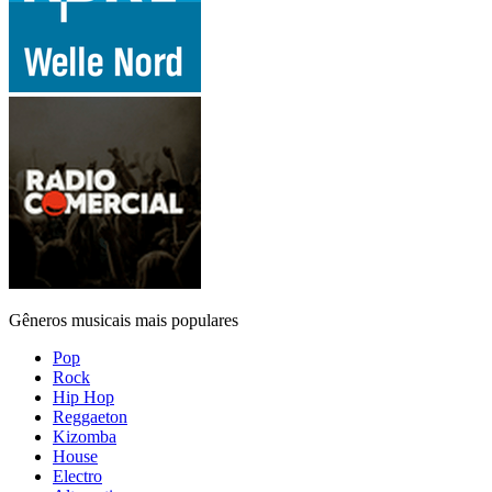
Gêneros musicais mais populares
Pop
Rock
Hip Hop
Reggaeton
Kizomba
House
Electro