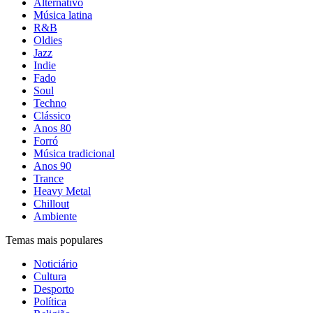
Alternativo
Música latina
R&B
Oldies
Jazz
Indie
Fado
Soul
Techno
Clássico
Anos 80
Forró
Música tradicional
Anos 90
Trance
Heavy Metal
Chillout
Ambiente
Temas mais populares
Noticiário
Cultura
Desporto
Política