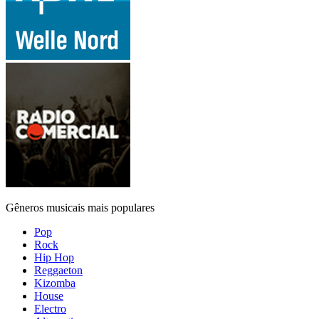
Gêneros musicais mais populares
Pop
Rock
Hip Hop
Reggaeton
Kizomba
House
Electro