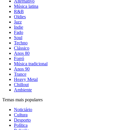
Alternativo
Música latina
R&B
Oldies
Jazz
Indie
Fado
Soul
Techno
Clássico
Anos 80
Forró
Música tradicional
Anos 90
Trance
Heavy Metal
Chillout
Ambiente
Temas mais populares
Noticiário
Cultura
Desporto
Política