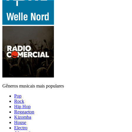
Gêneros musicais mais populares
Pop
Rock
Hip Hop
Reggaeton
Kizomba
House
Electro