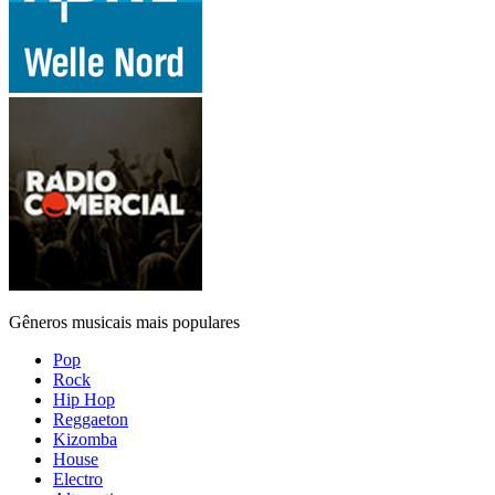
Gêneros musicais mais populares
Pop
Rock
Hip Hop
Reggaeton
Kizomba
House
Electro