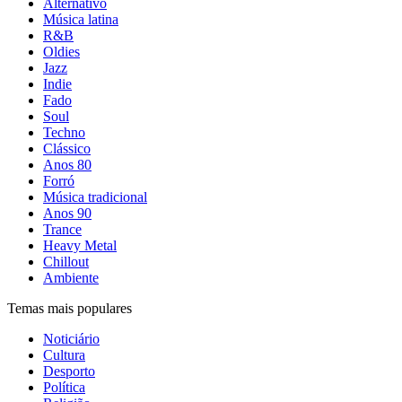
Alternativo
Música latina
R&B
Oldies
Jazz
Indie
Fado
Soul
Techno
Clássico
Anos 80
Forró
Música tradicional
Anos 90
Trance
Heavy Metal
Chillout
Ambiente
Temas mais populares
Noticiário
Cultura
Desporto
Política