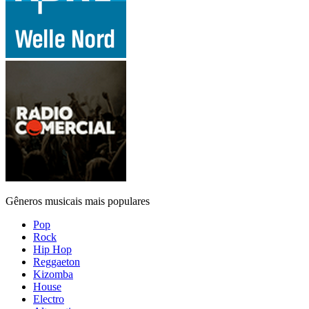
Gêneros musicais mais populares
Pop
Rock
Hip Hop
Reggaeton
Kizomba
House
Electro