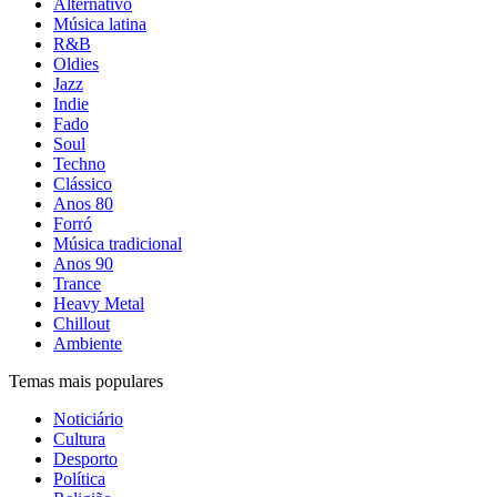
Alternativo
Música latina
R&B
Oldies
Jazz
Indie
Fado
Soul
Techno
Clássico
Anos 80
Forró
Música tradicional
Anos 90
Trance
Heavy Metal
Chillout
Ambiente
Temas mais populares
Noticiário
Cultura
Desporto
Política