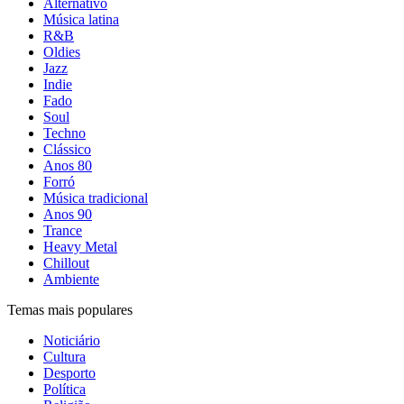
Alternativo
Música latina
R&B
Oldies
Jazz
Indie
Fado
Soul
Techno
Clássico
Anos 80
Forró
Música tradicional
Anos 90
Trance
Heavy Metal
Chillout
Ambiente
Temas mais populares
Noticiário
Cultura
Desporto
Política