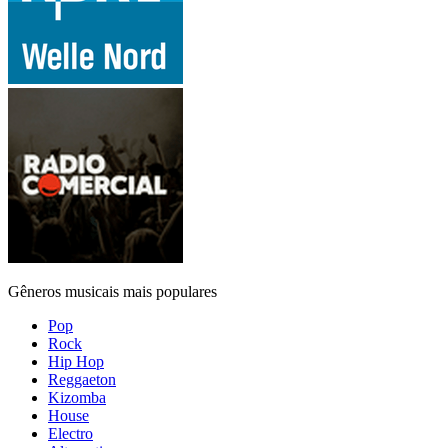
Gêneros musicais mais populares
Pop
Rock
Hip Hop
Reggaeton
Kizomba
House
Electro