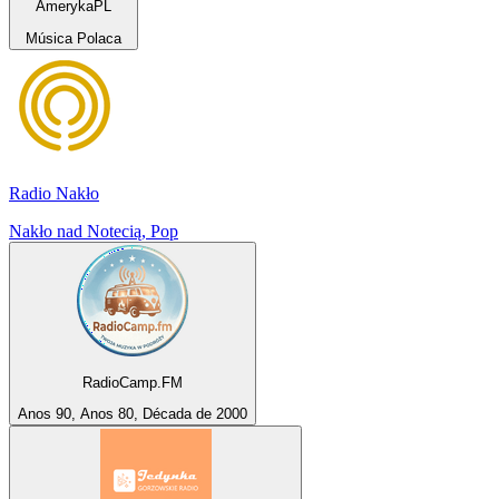
AmerykaPL
Música Polaca
Radio Nakło
Nakło nad Notecią, Pop
RadioCamp.FM
Anos 90, Anos 80, Década de 2000