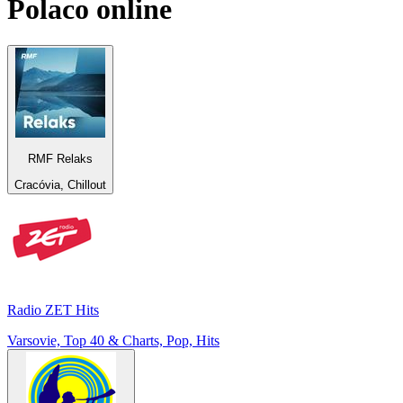
Polaco
online
RMF Relaks
Cracóvia, Chillout
Radio ZET Hits
Varsovie, Top 40 & Charts, Pop, Hits