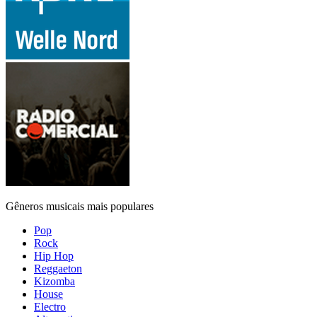
Gêneros musicais mais populares
Pop
Rock
Hip Hop
Reggaeton
Kizomba
House
Electro