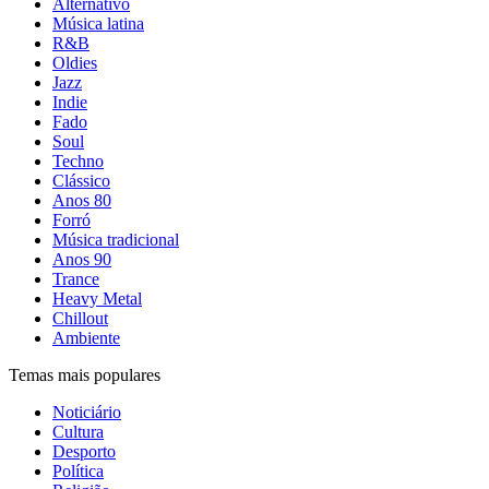
Alternativo
Música latina
R&B
Oldies
Jazz
Indie
Fado
Soul
Techno
Clássico
Anos 80
Forró
Música tradicional
Anos 90
Trance
Heavy Metal
Chillout
Ambiente
Temas mais populares
Noticiário
Cultura
Desporto
Política