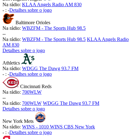
Na rádio:
KLAA Angels Radio AM 830
-
:
-
Detalhes sobre o jogo
Baltimore Orioles
Na rádio:
WBZFM - The Sports Hub 98.5
-
-
Na rádio:
WBZFM - The Sports Hub 98.5
KLAA Angels Radio
AM 830
Detalhes sobre o jogo
Athletics
Na rádio:
WDGG The Dawg 93.7 FM
-
:
-
Detalhes sobre o jogo
Cincinnati Reds
Na rádio:
700WLW
-
-
Na rádio:
700WLW
WDGG The Dawg 93.7 FM
Detalhes sobre o jogo
New York Mets
Na rádio:
WINS - 1010 WINS CBS New York
-
:
-
Detalhes sobre o jogo