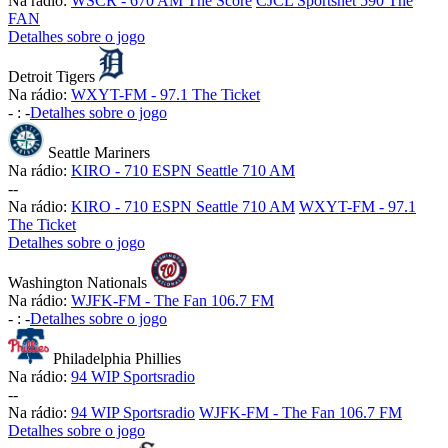
Na rádio:
WSCR - 670 AM The Score
CJCL Sportsnet 590 The
FAN
Detalhes sobre o jogo
Detroit Tigers
Na rádio:
WXYT-FM - 97.1 The Ticket
-
:
-
Detalhes sobre o jogo
Seattle Mariners
Na rádio:
KIRO - 710 ESPN Seattle 710 AM
-
-
Na rádio:
KIRO - 710 ESPN Seattle 710 AM
WXYT-FM - 97.1
The Ticket
Detalhes sobre o jogo
Washington Nationals
Na rádio:
WJFK-FM - The Fan 106.7 FM
-
:
-
Detalhes sobre o jogo
Philadelphia Phillies
Na rádio:
94 WIP Sportsradio
-
-
Na rádio:
94 WIP Sportsradio
WJFK-FM - The Fan 106.7 FM
Detalhes sobre o jogo