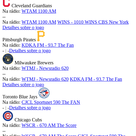
Cleveland Guardians
Na rádio:
WTAM 1100 AM
-
-
Na rádio:
WTAM 1100 AM
WINS - 1010 WINS CBS New York
Detalhes sobre o jogo
Pittsburgh Pirates
Na rádio:
KDKA FM - 93.7 The Fan
-
:
-
Detalhes sobre o jogo
Milwaukee Brewers
Na rádio:
WTMJ - Newsradio 620
-
-
Na rádio:
WTMJ - Newsradio 620
KDKA FM - 93.7 The Fan
Detalhes sobre o jogo
Toronto Blue Jays
Na rádio:
CJCL Sportsnet 590 The FAN
-
:
-
Detalhes sobre o jogo
Chicago Cubs
Na rádio:
WSCR - 670 AM The Score
-
-