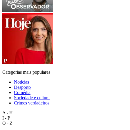
Categorias mais populares
Notícias
Desporto
Comédia
Sociedade e cultura
Crimes verdadeiros
A - H
I - P
Q - Z