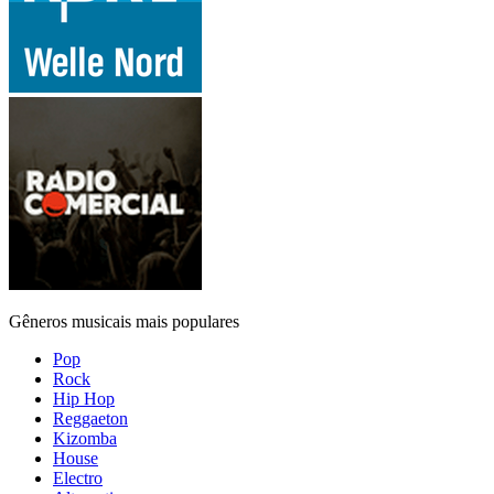
Gêneros musicais mais populares
Pop
Rock
Hip Hop
Reggaeton
Kizomba
House
Electro