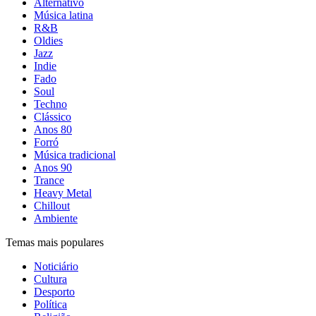
Alternativo
Música latina
R&B
Oldies
Jazz
Indie
Fado
Soul
Techno
Clássico
Anos 80
Forró
Música tradicional
Anos 90
Trance
Heavy Metal
Chillout
Ambiente
Temas mais populares
Noticiário
Cultura
Desporto
Política