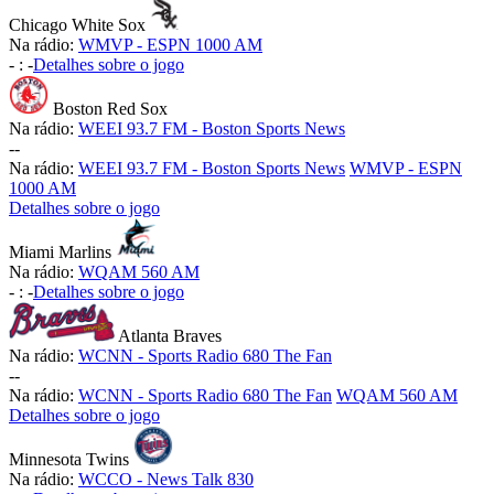
Chicago White Sox
Na rádio:
WMVP - ESPN 1000 AM
-
:
-
Detalhes sobre o jogo
Boston Red Sox
Na rádio:
WEEI 93.7 FM - Boston Sports News
-
-
Na rádio:
WEEI 93.7 FM - Boston Sports News
WMVP - ESPN
1000 AM
Detalhes sobre o jogo
Miami Marlins
Na rádio:
WQAM 560 AM
-
:
-
Detalhes sobre o jogo
Atlanta Braves
Na rádio:
WCNN - Sports Radio 680 The Fan
-
-
Na rádio:
WCNN - Sports Radio 680 The Fan
WQAM 560 AM
Detalhes sobre o jogo
Minnesota Twins
Na rádio:
WCCO - News Talk 830