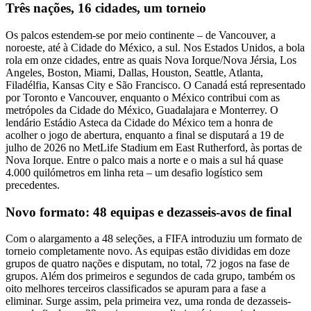
Três nações, 16 cidades, um torneio
Os palcos estendem-se por meio continente – de Vancouver, a
noroeste, até à Cidade do México, a sul. Nos Estados Unidos, a bola
rola em onze cidades, entre as quais Nova Iorque/Nova Jérsia, Los
Angeles, Boston, Miami, Dallas, Houston, Seattle, Atlanta,
Filadélfia, Kansas City e São Francisco. O Canadá está representado
por Toronto e Vancouver, enquanto o México contribui com as
metrópoles da Cidade do México, Guadalajara e Monterrey. O
lendário Estádio Asteca da Cidade do México tem a honra de
acolher o jogo de abertura, enquanto a final se disputará a 19 de
julho de 2026 no MetLife Stadium em East Rutherford, às portas de
Nova Iorque. Entre o palco mais a norte e o mais a sul há quase
4.000 quilómetros em linha reta – um desafio logístico sem
precedentes.
Novo formato: 48 equipas e dezasseis-avos de final
Com o alargamento a 48 seleções, a FIFA introduziu um formato de
torneio completamente novo. As equipas estão divididas em doze
grupos de quatro nações e disputam, no total, 72 jogos na fase de
grupos. Além dos primeiros e segundos de cada grupo, também os
oito melhores terceiros classificados se apuram para a fase a
eliminar. Surge assim, pela primeira vez, uma ronda de dezasseis-