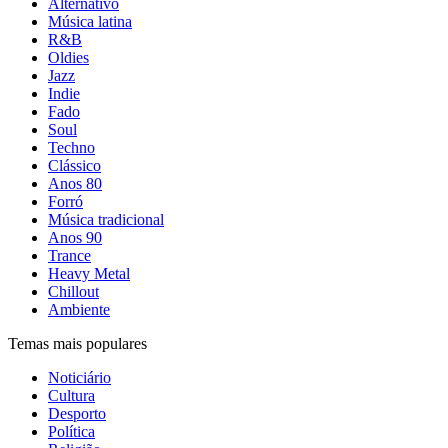
Alternativo
Música latina
R&B
Oldies
Jazz
Indie
Fado
Soul
Techno
Clássico
Anos 80
Forró
Música tradicional
Anos 90
Trance
Heavy Metal
Chillout
Ambiente
Temas mais populares
Noticiário
Cultura
Desporto
Política