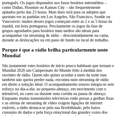
português. Os jogos disputados nos fusos horários intermédios –
como Dallas, Houston ou Kansas City – são frequentemente
apitados perto das 23 horas. Mais duro será para os adeptos que
queiram ver as partidas em Los Angeles, São Francisco, Seattle ou
Vancouver: muitos desses jogos começam entre as 2 e as 5 horas da
manhã, em hora portuguesa. Precisamente os jogos da fase de
grupos agendados para horários mais tardios são ideais para
acompanhar via streaming de rádio – descontraidamente na cama,
durante as deslocações ou em pano de fundo no local de trabalho.
Porque é que a rádio brilha particularmente neste
Mundial
São justamente estes horários de início pouco habituais que tornam o
Mundial 2026 um Campeonato do Mundo feito à medida dos
ouvintes de rádio. Quem não quiser acordar a meio da noite mas
também não queira perder nada, encontra num streaming de rádio
em direto a solução ideal. O acompanhamento sonoro integra-se sem
esforço no dia-a-dia: ao pequeno-almoço, em movimento com o
telemóvel, no carro ou durante uma corrida na pausa de almoço.
Enquanto muitas transmissões televisivas estão presas a grelhas fixas
e as ofertas de streaming de vídeo exigem ligações de internet
estáveis, a rádio destaca-se pela sua flexibilidade, pelo baixo
consumo de dados e pela força emocional das grandes vozes dos