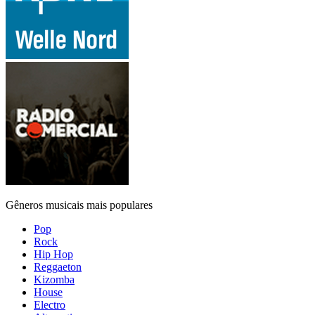
Gêneros musicais mais populares
Pop
Rock
Hip Hop
Reggaeton
Kizomba
House
Electro