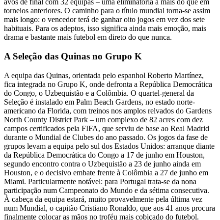
avos de final com 32 equipas – uma eliminatória a mais do que em
torneios anteriores. O caminho para o título mundial torna-se assim
mais longo: o vencedor terá de ganhar oito jogos em vez dos sete
habituais. Para os adeptos, isso significa ainda mais emoção, mais
drama e bastante mais futebol em direto do que nunca.
A Seleção das Quinas no Grupo K
A equipa das Quinas, orientada pelo espanhol Roberto Martínez,
fica integrada no Grupo K, onde defronta a República Democrática
do Congo, o Uzbequistão e a Colômbia. O quartel-general da
Seleção é instalado em Palm Beach Gardens, no estado norte-
americano da Florida, com treinos nos amplos relvados do Gardens
North County District Park – um complexo de 82 acres com dez
campos certificados pela FIFA, que serviu de base ao Real Madrid
durante o Mundial de Clubes do ano passado. Os jogos da fase de
grupos levam a equipa pelo sul dos Estados Unidos: arranque diante
da República Democrática do Congo a 17 de junho em Houston,
segundo encontro contra o Uzbequistão a 23 de junho ainda em
Houston, e o decisivo embate frente à Colômbia a 27 de junho em
Miami. Particularmente notável: para Portugal trata-se da nona
participação num Campeonato do Mundo e da sétima consecutiva.
À cabeça da equipa estará, muito provavelmente pela última vez
num Mundial, o capitão Cristiano Ronaldo, que aos 41 anos procura
finalmente colocar as mãos no troféu mais cobiçado do futebol.