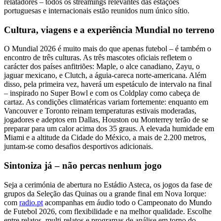
relatadores – todos os streamings relevantes das estações
portuguesas e internacionais estão reunidos num único sítio.
Cultura, viagens e a experiência Mundial no terreno
O Mundial 2026 é muito mais do que apenas futebol – é também o
encontro de três culturas. As três mascotes oficiais refletem o
carácter dos países anfitriões: Maple, o alce canadiano, Zayu, o
jaguar mexicano, e Clutch, a águia-careca norte-americana. Além
disso, pela primeira vez, haverá um espetáculo de intervalo na final
– inspirado no Super Bowl e com os Coldplay como cabeça de
cartaz. As condições climatéricas variam fortemente: enquanto em
Vancouver e Toronto reinam temperaturas estivais moderadas,
jogadores e adeptos em Dallas, Houston ou Monterrey terão de se
preparar para um calor acima dos 35 graus. A elevada humidade em
Miami e a altitude da Cidade do México, a mais de 2.200 metros,
juntam-se como desafios desportivos adicionais.
Sintoniza já – não percas nenhum jogo
Seja a cerimónia de abertura no Estádio Asteca, os jogos da fase de
grupos da Seleção das Quinas ou a grande final em Nova Iorque:
com
radio.pt
acompanhas em áudio todo o Campeonato do Mundo
de Futebol 2026, com flexibilidade e na melhor qualidade. Escolhe
entre relatos, multi-relatos e programas de análise em torno do