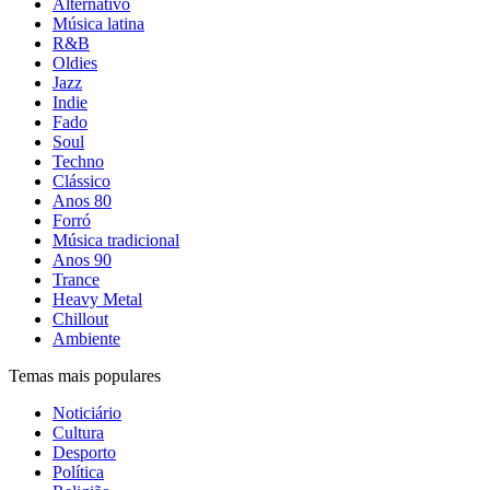
Alternativo
Música latina
R&B
Oldies
Jazz
Indie
Fado
Soul
Techno
Clássico
Anos 80
Forró
Música tradicional
Anos 90
Trance
Heavy Metal
Chillout
Ambiente
Temas mais populares
Noticiário
Cultura
Desporto
Política