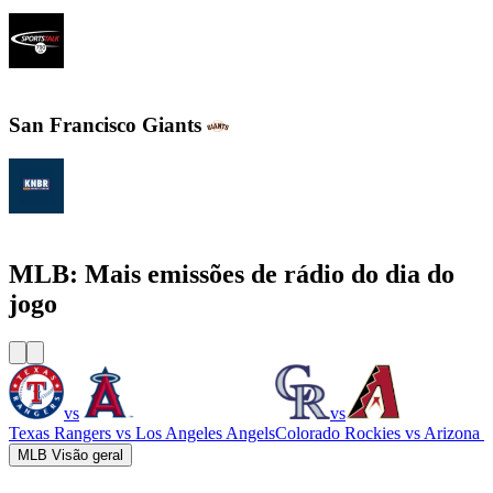
SportsTalk 790 AM
San Francisco Giants
KNBR 104.5 / 680 AM
MLB: Mais emissões de rádio do dia do
jogo
vs
vs
Texas Rangers
vs
Los Angeles Angels
Colorado Rockies
vs
Arizona 
MLB Visão geral