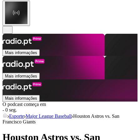
Mais informações
Mais informações
Mais informações
O podcast começa em
- 0 seg.
Esporte
Major League Baseball
Houston Astros vs. San
Francisco Giants
Houston Astros vs. San