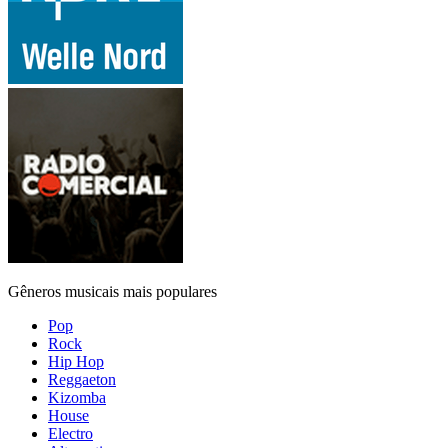
Gêneros musicais mais populares
Pop
Rock
Hip Hop
Reggaeton
Kizomba
House
Electro