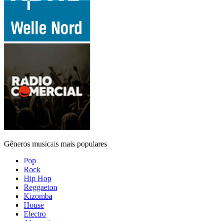
Gêneros musicais mais populares
Pop
Rock
Hip Hop
Reggaeton
Kizomba
House
Electro