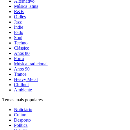
Alternativo
Música latina
R&B
Oldies
Jazz
Indie
Fado
Soul
Techno
Clássico
Anos 80
Forró
Música tradicional
Anos 90
Trance
Heavy Metal
Chillout
Ambiente
Temas mais populares
Noticiário
Cultura
Desporto
Política