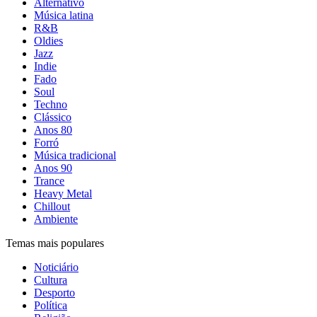
Alternativo
Música latina
R&B
Oldies
Jazz
Indie
Fado
Soul
Techno
Clássico
Anos 80
Forró
Música tradicional
Anos 90
Trance
Heavy Metal
Chillout
Ambiente
Temas mais populares
Noticiário
Cultura
Desporto
Política