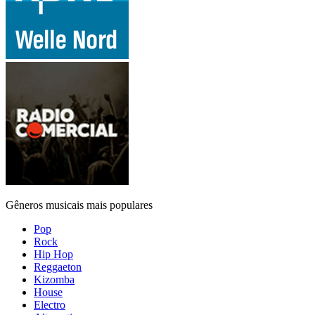
Gêneros musicais mais populares
Pop
Rock
Hip Hop
Reggaeton
Kizomba
House
Electro