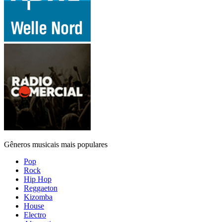
Gêneros musicais mais populares
Pop
Rock
Hip Hop
Reggaeton
Kizomba
House
Electro