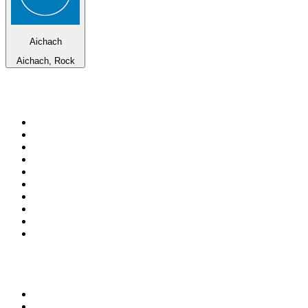
Aichach
Aichach, Rock
Top 100 em
radio.pt
1
.
RFM
2
.
SOFT POP
3
.
1.FM - Chillout Lounge
4
.
Radio Noroc
5
.
Maretimo Lounge Radio
6
.
Perfect Chillout
7
.
MEGA HITS
8
.
NDR 2
9
.
NDR 1 Welle Nord - Region Norderstedt
10
.
Rádio Comercial Emissão FM
Top 100 podcasts em
Portugal
1
.
Renascença - Extremamente Desagradável
2
.
O Homem que Mordeu o Cão