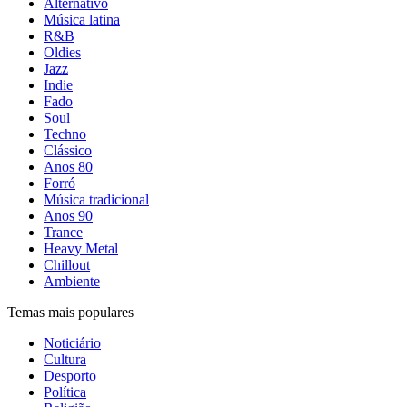
Alternativo
Música latina
R&B
Oldies
Jazz
Indie
Fado
Soul
Techno
Clássico
Anos 80
Forró
Música tradicional
Anos 90
Trance
Heavy Metal
Chillout
Ambiente
Temas mais populares
Noticiário
Cultura
Desporto
Política