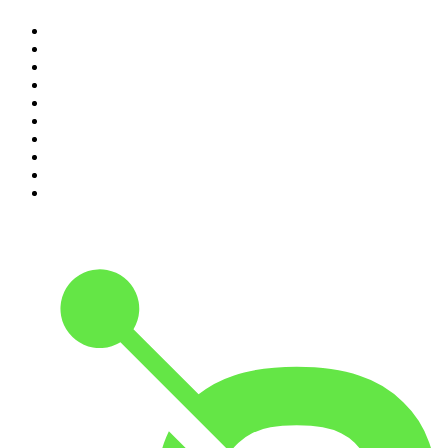
1
.
Renascença - Extremamente Desagradável
2
.
O Homem que Mordeu o Cão
3
.
Assim Vamos Ter de Falar de Outra Maneira
4
.
Expresso da Manhã
5
.
na saúde e na doença
6
.
Contas-Poupança
7
.
isso não se diz
8
.
Eixo do Mal
9
.
A História do Dia
10
.
Hoje