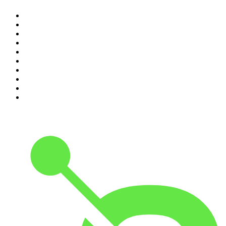
1
.
Renascença - Extremamente Desagradável
2
.
O Homem que Mordeu o Cão
3
.
Assim Vamos Ter de Falar de Outra Maneira
4
.
Expresso da Manhã
5
.
na saúde e na doença
6
.
Contas-Poupança
7
.
isso não se diz
8
.
Eixo do Mal
9
.
A História do Dia
10
.
Hoje