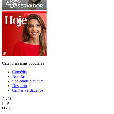
Categorias mais populares
Comédia
Notícias
Sociedade e cultura
Desporto
Crimes verdadeiros
A - H
I - P
Q - Z