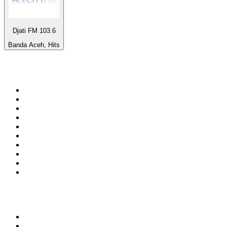
Djati FM 103.6
Banda Aceh, Hits
Top 100 em
radio.pt
1
.
RFM
2
.
SOFT POP
3
.
1.FM - Chillout Lounge
4
.
Radio Noroc
5
.
Maretimo Lounge Radio
6
.
Perfect Chillout
7
.
MEGA HITS
8
.
NDR 2
9
.
NDR 1 Welle Nord - Region Norderstedt
10
.
Rádio Comercial Emissão FM
Top 100 podcasts em
Portugal
1
.
Renascença - Extremamente Desagradável
2
.
O Homem que Mordeu o Cão