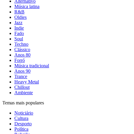
Alternativo
Música latina
R&B
Oldies
Jazz
Indie
Fado
Soul
Techno
Clássico
Anos 80
Forró
Música tradicional
Anos 90
Trance
Heavy Metal
Chillout
Ambiente
Temas mais populares
Noticiário
Cultura
Desporto
Política