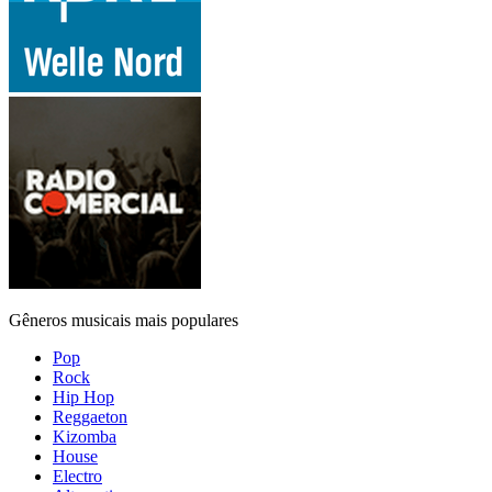
Gêneros musicais mais populares
Pop
Rock
Hip Hop
Reggaeton
Kizomba
House
Electro