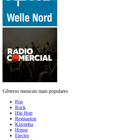
Gêneros musicais mais populares
Pop
Rock
Hip Hop
Reggaeton
Kizomba
House
Electro