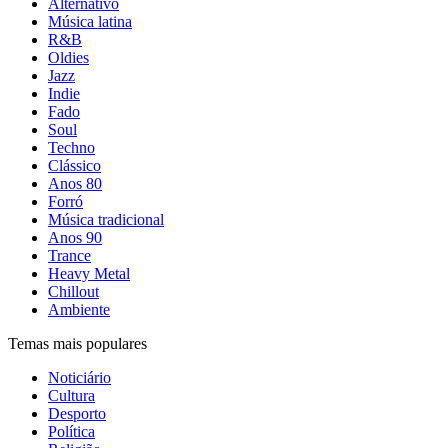
Alternativo
Música latina
R&B
Oldies
Jazz
Indie
Fado
Soul
Techno
Clássico
Anos 80
Forró
Música tradicional
Anos 90
Trance
Heavy Metal
Chillout
Ambiente
Temas mais populares
Noticiário
Cultura
Desporto
Política