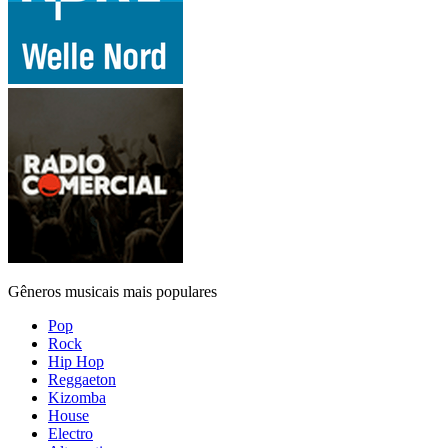
Gêneros musicais mais populares
Pop
Rock
Hip Hop
Reggaeton
Kizomba
House
Electro