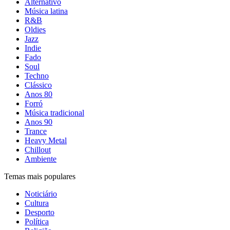
Alternativo
Música latina
R&B
Oldies
Jazz
Indie
Fado
Soul
Techno
Clássico
Anos 80
Forró
Música tradicional
Anos 90
Trance
Heavy Metal
Chillout
Ambiente
Temas mais populares
Noticiário
Cultura
Desporto
Política