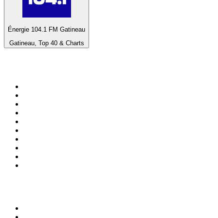
Énergie 104.1 FM Gatineau
Gatineau, Top 40 & Charts
Top 100 em
radio.pt
1
.
RFM
2
.
SOFT POP
3
.
Radio Noroc
4
.
1.FM - Chillout Lounge
5
.
Maretimo Lounge Radio
6
.
Perfect Chillout
7
.
MEGA HITS
8
.
NDR 2
9
.
NDR 1 Welle Nord - Region Norderstedt
10
.
Rádio Comercial Emissão FM
Top 100 podcasts em
Portugal
1
.
Renascença - Extremamente Desagradável
2
.
O Homem que Mordeu o Cão