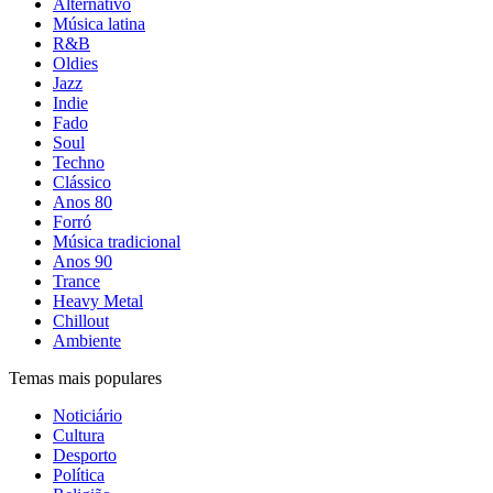
Alternativo
Música latina
R&B
Oldies
Jazz
Indie
Fado
Soul
Techno
Clássico
Anos 80
Forró
Música tradicional
Anos 90
Trance
Heavy Metal
Chillout
Ambiente
Temas mais populares
Noticiário
Cultura
Desporto
Política