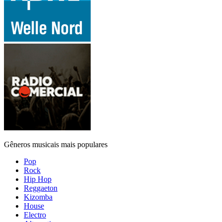
Gêneros musicais mais populares
Pop
Rock
Hip Hop
Reggaeton
Kizomba
House
Electro