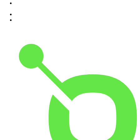
8
.
Programa Cujo Nome Estamos Legalmente Impedidos de
Dizer
9
.
A História do Dia
10
.
Hoje