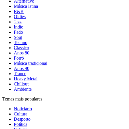
Alternativo
Música latina
R&B
Oldies
Jazz
Indie
Fado
Soul
Techno
Clássico
Anos 80
Forró
Música tradicional
Anos 90
Trance
Heavy Metal
Chillout
Ambiente
Temas mais populares
Noticiário
Cultura
Desporto
Política