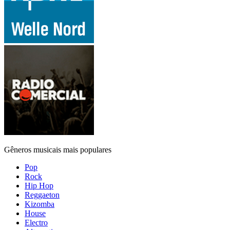
Gêneros musicais mais populares
Pop
Rock
Hip Hop
Reggaeton
Kizomba
House
Electro