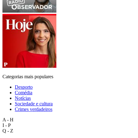
Categorias mais populares
Desporto
Comédia
Notícias
Sociedade e cultura
Crimes verdadeiros
A - H
I - P
Q - Z