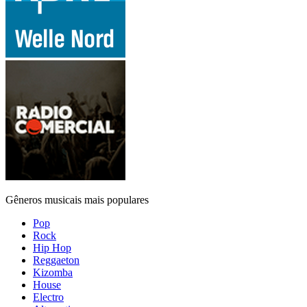
Gêneros musicais mais populares
Pop
Rock
Hip Hop
Reggaeton
Kizomba
House
Electro