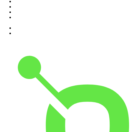
5
.
Contas-Poupança
6
.
Expresso da Manhã
7
.
Assim Vamos Ter de Falar de Outra Maneira
8
.
Programa Cujo Nome Estamos Legalmente Impedidos de
Dizer
9
.
A História do Dia
10
.
Hoje