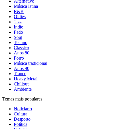
Alternativo
Música latina
R&B
Oldies
Jazz
Indie
Fado
Soul
Techno
Clássico
Anos 80
Forró
Música tradicional
Anos 90
Trance
Heavy Metal
Chillout
Ambiente
Temas mais populares
Noticiário
Cultura
Desporto
Política