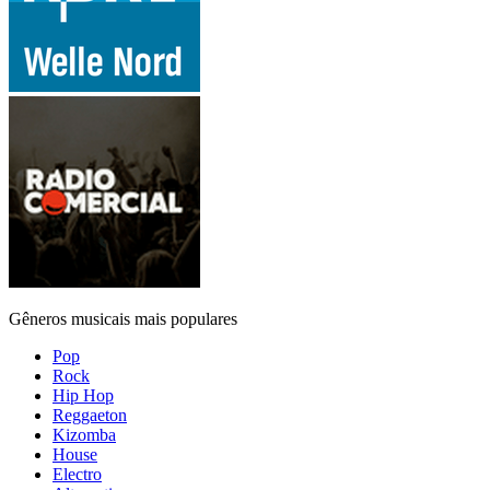
Gêneros musicais mais populares
Pop
Rock
Hip Hop
Reggaeton
Kizomba
House
Electro