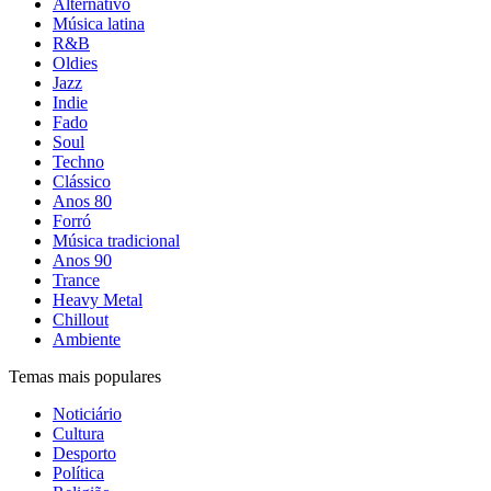
Alternativo
Música latina
R&B
Oldies
Jazz
Indie
Fado
Soul
Techno
Clássico
Anos 80
Forró
Música tradicional
Anos 90
Trance
Heavy Metal
Chillout
Ambiente
Temas mais populares
Noticiário
Cultura
Desporto
Política