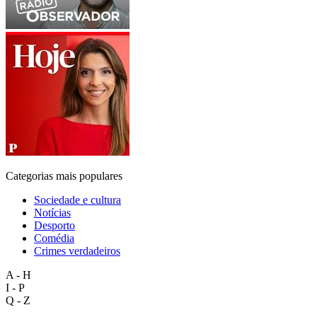
Categorias mais populares
Sociedade e cultura
Notícias
Desporto
Comédia
Crimes verdadeiros
A - H
I - P
Q - Z