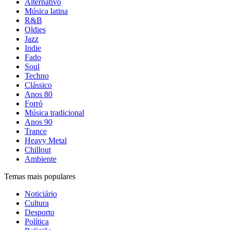
Alternativo
Música latina
R&B
Oldies
Jazz
Indie
Fado
Soul
Techno
Clássico
Anos 80
Forró
Música tradicional
Anos 90
Trance
Heavy Metal
Chillout
Ambiente
Temas mais populares
Noticiário
Cultura
Desporto
Política