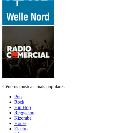
Gêneros musicais mais populares
Pop
Rock
Hip Hop
Reggaeton
Kizomba
House
Electro