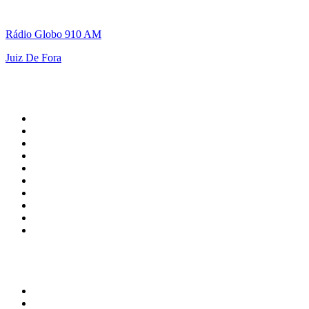
Rádio Globo 910 AM
Juiz De Fora
Top 100 em
radio.pt
1
.
RFM
2
.
SOFT POP
3
.
1.FM - Chillout Lounge
4
.
Radio Noroc
5
.
Maretimo Lounge Radio
6
.
Perfect Chillout
7
.
MEGA HITS
8
.
NDR 2
9
.
NDR 1 Welle Nord - Region Norderstedt
10
.
Rádio Comercial Emissão FM
Top 100 podcasts em
Portugal
1
.
Renascença - Extremamente Desagradável
2
.
O Homem que Mordeu o Cão