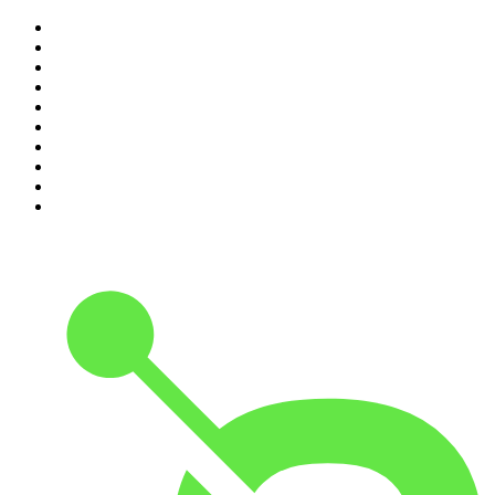
1
.
Renascença - Extremamente Desagradável
2
.
O Homem que Mordeu o Cão
3
.
Assim Vamos Ter de Falar de Outra Maneira
4
.
Expresso da Manhã
5
.
na saúde e na doença
6
.
Contas-Poupança
7
.
isso não se diz
8
.
Eixo do Mal
9
.
A História do Dia
10
.
Hoje