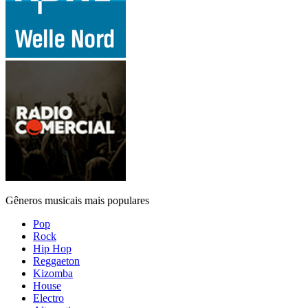
Gêneros musicais mais populares
Pop
Rock
Hip Hop
Reggaeton
Kizomba
House
Electro