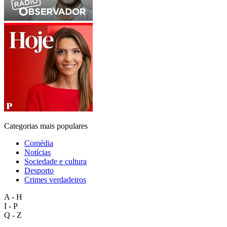
Categorias mais populares
Comédia
Notícias
Sociedade e cultura
Desporto
Crimes verdadeiros
A - H
I - P
Q - Z