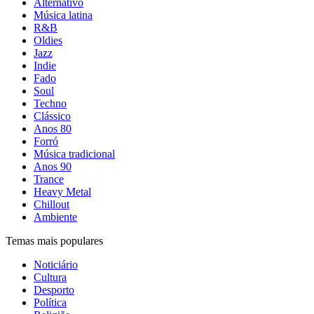
Alternativo
Música latina
R&B
Oldies
Jazz
Indie
Fado
Soul
Techno
Clássico
Anos 80
Forró
Música tradicional
Anos 90
Trance
Heavy Metal
Chillout
Ambiente
Temas mais populares
Noticiário
Cultura
Desporto
Política