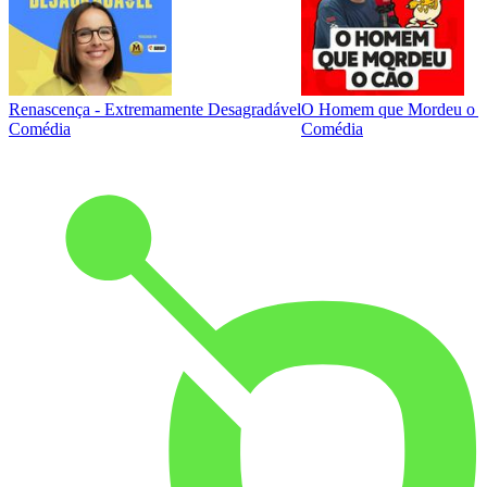
Renascença - Extremamente Desagradável
O Homem que Mordeu o 
Comédia
Comédia