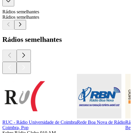
Rádios semelhantes
Rádios semelhantes
Rádios semelhantes
RUC - Rádio Universidade de Coimbra
Rede Boa Nova de Rádio
Rád
Coimbra, Pop
Bel
Sobre Rádio Globo 910 AM