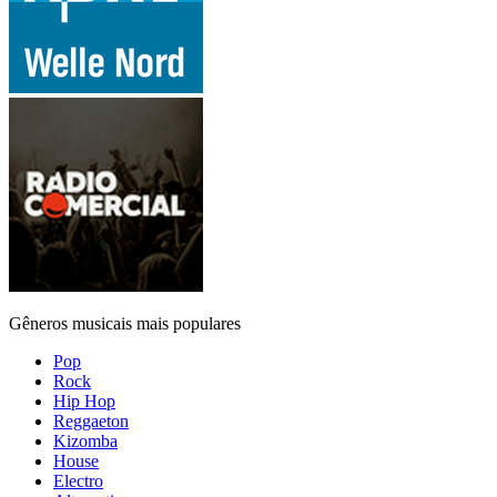
Gêneros musicais mais populares
Pop
Rock
Hip Hop
Reggaeton
Kizomba
House
Electro