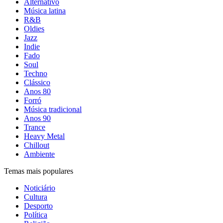
Alternativo
Música latina
R&B
Oldies
Jazz
Indie
Fado
Soul
Techno
Clássico
Anos 80
Forró
Música tradicional
Anos 90
Trance
Heavy Metal
Chillout
Ambiente
Temas mais populares
Noticiário
Cultura
Desporto
Política