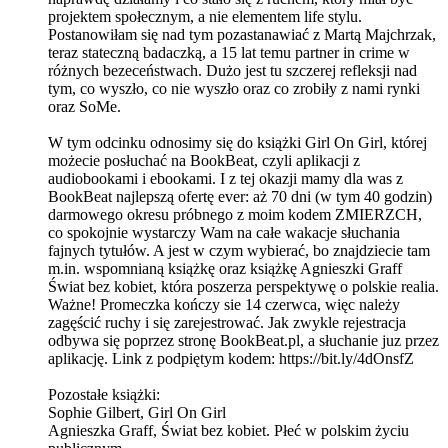
projektem społecznym, a nie elementem life stylu.
Postanowiłam się nad tym pozastanawiać z Martą Majchrzak,
teraz stateczną badaczką, a 15 lat temu partner in crime w
różnych bezeceństwach. Dużo jest tu szczerej refleksji nad
tym, co wyszło, co nie wyszło oraz co zrobiły z nami rynki
oraz SoMe.
W tym odcinku odnosimy się do książki Girl On Girl, której
możecie posłuchać na BookBeat, czyli aplikacji z
audiobookami i ebookami. I z tej okazji mamy dla was z
BookBeat najlepszą ofertę ever: aż 70 dni (w tym 40 godzin)
darmowego okresu próbnego z moim kodem ZMIERZCH,
co spokojnie wystarczy Wam na całe wakacje słuchania
fajnych tytułów. A jest w czym wybierać, bo znajdziecie tam
m.in. wspomnianą książkę oraz książkę Agnieszki Graff
Świat bez kobiet, która poszerza perspektywę o polskie realia.
Ważne! Promeczka kończy sie 14 czerwca, więc należy
zagęścić ruchy i się zarejestrować. Jak zwykle rejestracja
odbywa się poprzez stronę BookBeat.pl, a słuchanie juz przez
aplikację. Link z podpiętym kodem: https://bit.ly/4dOnsfZ
Pozostałe książki:
Sophie Gilbert, Girl On Girl
Agnieszka Graff, Świat bez kobiet. Płeć w polskim życiu