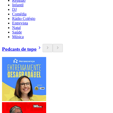
Religião
Infantil
DJ
Comédia
Rádio Colégio
Entrevista
Natal
Saúde
Música
Podcasts de topo