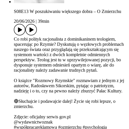
S08E13 W poszukiwaniu większego dobra – O Zmierzchu
20/06/2026
|
39min
Co robi polityk racjonalista z dominikaninem teologiem,
spacerując po Rzymie? Dyskutują o węzłowych problemach
naszego świata oraz przyglądają się przekształcającym się
systemom wartości z dwóch kompletnie odmiennych
perspektyw. Teolog jest tu w uprzywilejowanej pozycji, bo
dysponuje systemem odniesień opartym o wiarę, ale do
racjonalisty należy zadawanie trudnych pytań.
O książce "Rozmowy Rzymskie" rozmawiam z jednym z jej
autorów, Radosławem Sikorskim, pytając o patriotyzm,
nadzieję i o to, czy na pewno należy zburzyć Pałac Kultury.
🔴Słuchajcie i podawajcie dalej! Życie się robi lepsze, o
zmierzchu.
Zdjęcie: oficjalny serwis gov.pl
@wydawnictwoznak
#współpracareklamowa #ozmierzchu #psychologia