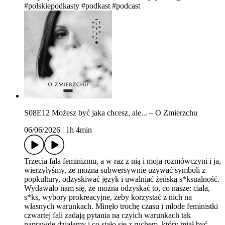
#polskiepodkasty #podkast #podcast
S08E12 Możesz być jaka chcesz, ale... – O Zmierzchu
06/06/2026
|
1h 4min
Trzecia fala feminizmu, a w raz z nią i moja rozmówczyni i ja,
wierzyłyśmy, że można subwersywnie używać symboli z
popkultury, odzyskiwać język i uwalniać żeńską s*ksualność.
Wydawało nam się, że można odzyskać to, co nasze: ciała,
s*ks, wybory prokreacyjne, żeby korzystać z nich na
własnych warunkach. Minęło trochę czasu i młode feministki
czwartej fali zadają pytania na czyich warunkach tak
naprawdę działamy i co stało się z ruchem, który miał być