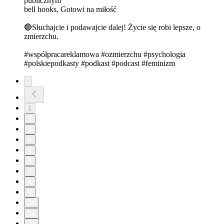
publicznym
bell hooks, Gotowi na miłość
🔴Słuchajcie i podawajcie dalej! Życie się robi lepsze, o
zmierzchu.
#współpracareklamowa #ozmierzchu #psychologia
#polskiepodkasty #podkast #podcast #feminizm
1
2
3
4
5
6
7
8
9
10
11
20