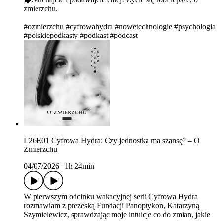
zmierzchu.
#ozmierzchu #cyfrowahydra #nowetechnologie #psychologia
#polskiepodkasty #podkast #podcast
L26E01 Cyfrowa Hydra: Czy jednostka ma szansę? – O
Zmierzchu
04/07/2026
|
1h 24min
W pierwszym odcinku wakacyjnej serii Cyfrowa Hydra
rozmawiam z prezeską Fundacji Panoptykon, Katarzyną
Szymielewicz, sprawdzając moje intuicje co do zmian, jakie