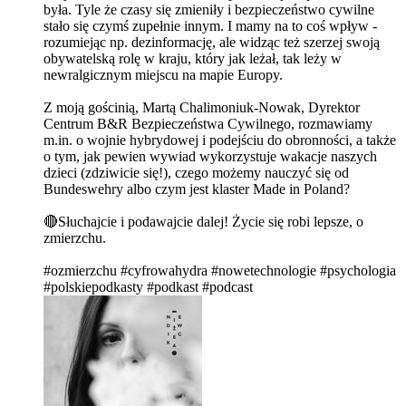
była. Tyle że czasy się zmieniły i bezpieczeństwo cywilne
stało się czymś zupełnie innym. I mamy na to coś wpływ -
rozumiejąc np. dezinformację, ale widząc też szerzej swoją
obywatelską rolę w kraju, który jak leżał, tak leży w
newralgicznym miejscu na mapie Europy.
Z moją gościnią, Martą Chalimoniuk-Nowak, Dyrektor
Centrum B&R Bezpieczeństwa Cywilnego, rozmawiamy
m.in. o wojnie hybrydowej i podejściu do obronności, a także
o tym, jak pewien wywiad wykorzystuje wakacje naszych
dzieci (zdziwicie się!), czego możemy nauczyć się od
Bundeswehry albo czym jest klaster Made in Poland?
🔴Słuchajcie i podawajcie dalej! Życie się robi lepsze, o
zmierzchu.
#ozmierzchu #cyfrowahydra #nowetechnologie #psychologia
#polskiepodkasty #podkast #podcast