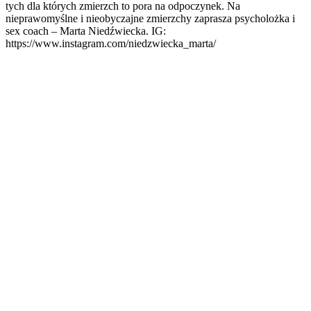
tych dla których zmierzch to pora na odpoczynek. Na
nieprawomyślne i nieobyczajne zmierzchy zaprasza psycholożka i
sex coach – Marta Niedźwiecka. IG:
https://www.instagram.com/niedzwiecka_marta/
Sítio Web de podcast