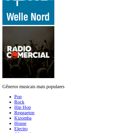
Gêneros musicais mais populares
Pop
Rock
Hip Hop
Reggaeton
Kizomba
House
Electro