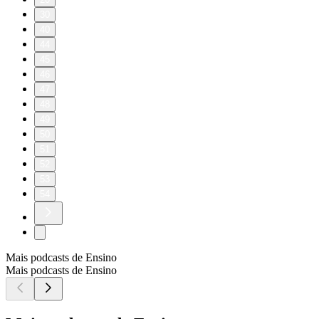
30
40
44
45
46
47
48
49
50
51
52
53
54
Mais podcasts de Ensino
Mais podcasts de Ensino