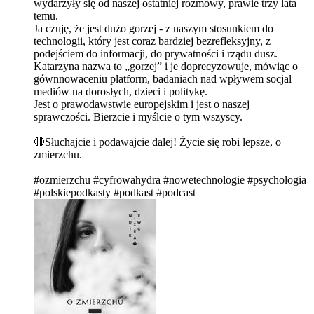
wydarzyły się od naszej ostatniej rozmowy, prawie trzy lata
temu.
Ja czuję, że jest dużo gorzej - z naszym stosunkiem do
technologii, który jest coraz bardziej bezrefleksyjny, z
podejściem do informacji, do prywatności i rządu dusz.
Katarzyna nazwa to „gorzej” i je doprecyzowuje, mówiąc o
gównnowaceniu platform, badaniach nad wpływem socjal
mediów na dorosłych, dzieci i politykę.
Jest o prawodawstwie europejskim i jest o naszej
sprawczości. Bierzcie i myślcie o tym wszyscy.
🔴Słuchajcie i podawajcie dalej! Życie się robi lepsze, o
zmierzchu.
#ozmierzchu #cyfrowahydra #nowetechnologie #psychologia
#polskiepodkasty #podkast #podcast