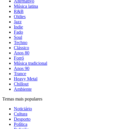
Alternativo
Música latina
R&B
Oldies
Jazz
Indie
Fado
Soul
Techno
Clássico
Anos 80
Forró
Música tradicional
Anos 90
Trance
Heavy Metal
Chillout
Ambiente
Temas mais populares
Noticiário
Cultura
Desporto
Política