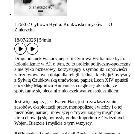
L26E02 Cyfrowa Hydra: Konkwista umysłów – O
Zmierzchu
18/07/2026
|
54min
Drugi odcinek wakacyjnej serii Cyfrowa Hydra miał być o
kolonializmie w AI, o tym, że to projekt polityczny-społeczny,
a nie tylko biznesowy, korzystający z symboliki i opowieści
zarezerwowanych dotąd dla religii. Jednak kiedy już byłyśmy
z Sylwią Czubkowską umówione, papież Leon XIV upuścił
encyklikę Magnifica Humanitas i nagle się okazało, że
spotykamy się plecami z nieoczekiwanym sojusznikiem.
Jest więc papież, jest Karen Hao, jest o zawłaszczaniu
zasobów, eksploatacji pracy, monopolizacji wiedzy i o tej
nieznośnej narracji mówiącej o "cywilizującej misji" pod
która chowają się pomysły godne Imperium z Gwiezdnych
Wojen. Bierzcie i myślcie o tym wszyscy.
🔴Słuchajcie i podawajcie dalej! Życie się robi lepsze, o