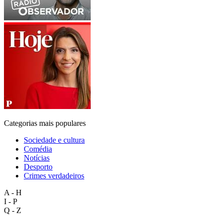
Categorias mais populares
Sociedade e cultura
Comédia
Notícias
Desporto
Crimes verdadeiros
A - H
I - P
Q - Z