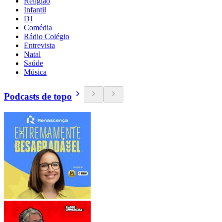
Religião
Infantil
DJ
Comédia
Rádio Colégio
Entrevista
Natal
Saúde
Música
Podcasts de topo