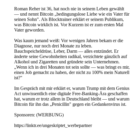
Roman Reher ist 36, hat noch nie in seinem Leben gewählt
— und nennt Bitcoin „bedingungslose Liebe wie ein Vater für
seinen Sohn". Als Blocktrainer erklärt er seinem Publikum,
was Bitcoin wirklich ist. Vor Kurzem ist er zum ersten Mal
Vater geworden.
Was kaum jemand weiß: Vor wenigen Jahren bekam er die
Diagnose, nur noch drei Monate zu leben.
Bauchspeicheldrüse, Leber, Darm — alles entzündet. Er
änderte seine Gewohnheiten radikal, verzichtete gänzlich auf
Alkohol und Zigaretten und gründete sein Unternehmen.
„Wenn ich in drei Monaten tot sein sollte — was bringt es mir,
einen Job gemacht zu haben, der nicht zu 100% mein Naturell
ist?"
Im Gespräch mit mir erklärt er, warum Trump mit dem Genius
Act unwissentlich eine digitale Free-Banking-Ära geschaffen
hat, warum er trotz allem in Deutschland bleibt — und warum
Bitcoin für ihn das „Penicillin" gegen ein Gedankenvirus ist.
Sponsoren: (WERBUNG)
https://linktr.ee/ungeskriptet_werbepartner