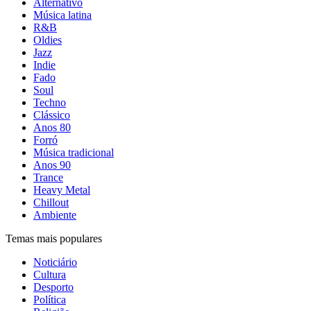
Alternativo
Música latina
R&B
Oldies
Jazz
Indie
Fado
Soul
Techno
Clássico
Anos 80
Forró
Música tradicional
Anos 90
Trance
Heavy Metal
Chillout
Ambiente
Temas mais populares
Noticiário
Cultura
Desporto
Política