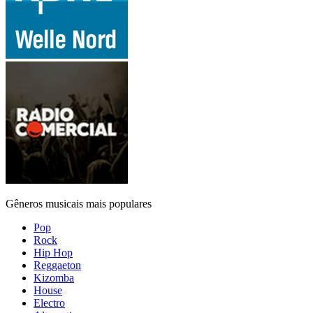
Gêneros musicais mais populares
Pop
Rock
Hip Hop
Reggaeton
Kizomba
House
Electro