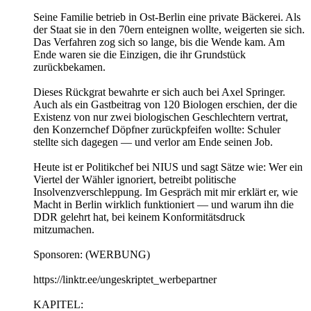
Seine Familie betrieb in Ost-Berlin eine private Bäckerei. Als
der Staat sie in den 70ern enteignen wollte, weigerten sie sich.
Das Verfahren zog sich so lange, bis die Wende kam. Am
Ende waren sie die Einzigen, die ihr Grundstück
zurückbekamen.
Dieses Rückgrat bewahrte er sich auch bei Axel Springer.
Auch als ein Gastbeitrag von 120 Biologen erschien, der die
Existenz von nur zwei biologischen Geschlechtern vertrat,
den Konzernchef Döpfner zurückpfeifen wollte: Schuler
stellte sich dagegen — und verlor am Ende seinen Job.
Heute ist er Politikchef bei NIUS und sagt Sätze wie: Wer ein
Viertel der Wähler ignoriert, betreibt politische
Insolvenzverschleppung. Im Gespräch mit mir erklärt er, wie
Macht in Berlin wirklich funktioniert — und warum ihn die
DDR gelehrt hat, bei keinem Konformitätsdruck
mitzumachen.
Sponsoren: (WERBUNG)
https://linktr.ee/ungeskriptet_werbepartner
KAPITEL: