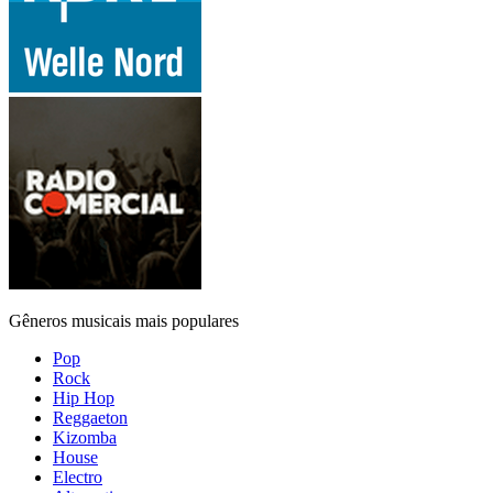
Gêneros musicais mais populares
Pop
Rock
Hip Hop
Reggaeton
Kizomba
House
Electro