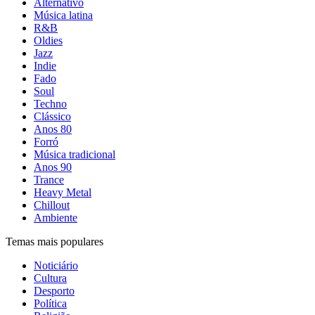
Alternativo
Música latina
R&B
Oldies
Jazz
Indie
Fado
Soul
Techno
Clássico
Anos 80
Forró
Música tradicional
Anos 90
Trance
Heavy Metal
Chillout
Ambiente
Temas mais populares
Noticiário
Cultura
Desporto
Política