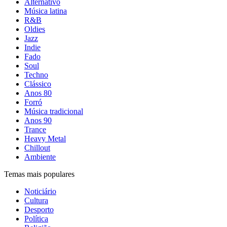
Alternativo
Música latina
R&B
Oldies
Jazz
Indie
Fado
Soul
Techno
Clássico
Anos 80
Forró
Música tradicional
Anos 90
Trance
Heavy Metal
Chillout
Ambiente
Temas mais populares
Noticiário
Cultura
Desporto
Política