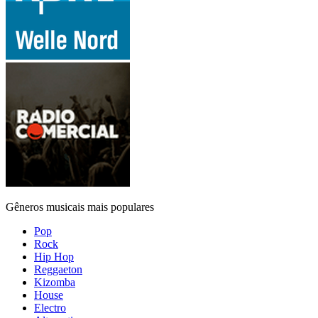
Gêneros musicais mais populares
Pop
Rock
Hip Hop
Reggaeton
Kizomba
House
Electro