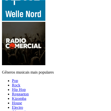
Gêneros musicais mais populares
Pop
Rock
Hip Hop
Reggaeton
Kizomba
House
Electro