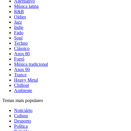
Alternativo
Música latina
R&B
Oldies
Jazz
Indie
Fado
Soul
Techno
Clássico
Anos 80
Forró
Música tradicional
Anos 90
Trance
Heavy Metal
Chillout
Ambiente
Temas mais populares
Noticiário
Cultura
Desporto
Política