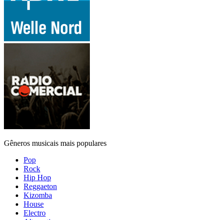
Gêneros musicais mais populares
Pop
Rock
Hip Hop
Reggaeton
Kizomba
House
Electro