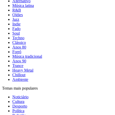
Alternativo
Música latina
R&B
Oldies
Jazz
Indie
Fado
Soul
Techno
Clássico
Anos 80
Forró
Música tradicional
Anos 90
Trance
Heavy Metal
Chillout
Ambiente
Temas mais populares
Noticiário
Cultura
Desporto
Política