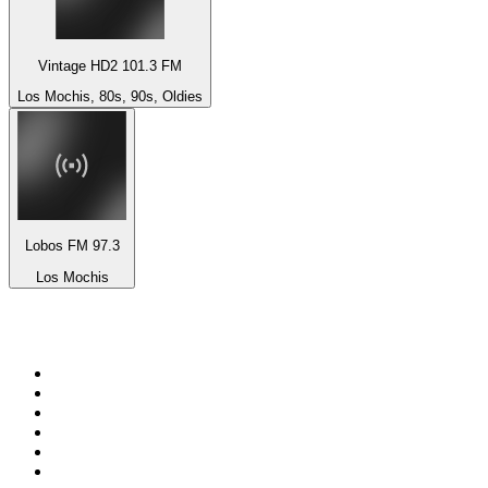
Vintage HD2 101.3 FM
Los Mochis, 80s, 90s, Oldies
Lobos FM 97.3
Los Mochis
Top 100 em
radio.pt
1
.
RFM
2
.
SOFT POP
3
.
Radio Noroc
4
.
1.FM - Chillout Lounge
5
.
Maretimo Lounge Radio
6
.
Perfect Chillout