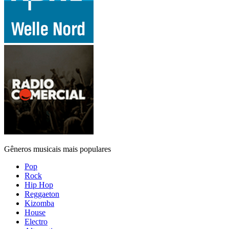
Gêneros musicais mais populares
Pop
Rock
Hip Hop
Reggaeton
Kizomba
House
Electro