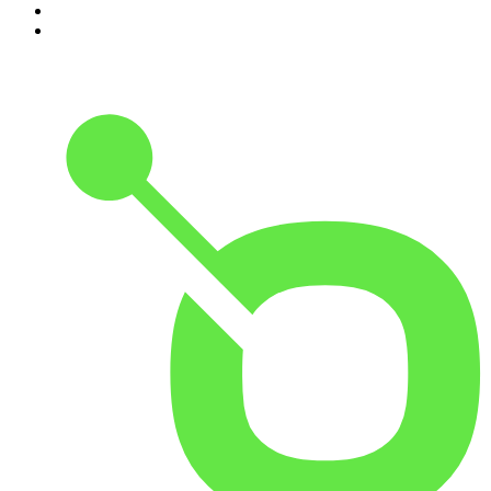
9
.
A História do Dia
10
.
Hoje