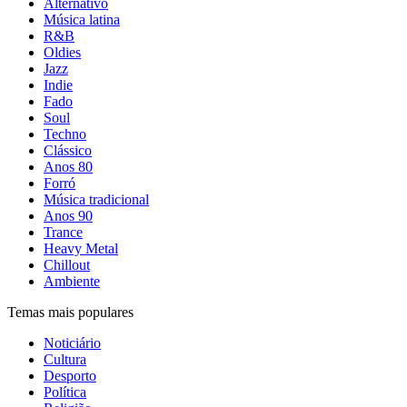
Alternativo
Música latina
R&B
Oldies
Jazz
Indie
Fado
Soul
Techno
Clássico
Anos 80
Forró
Música tradicional
Anos 90
Trance
Heavy Metal
Chillout
Ambiente
Temas mais populares
Noticiário
Cultura
Desporto
Política