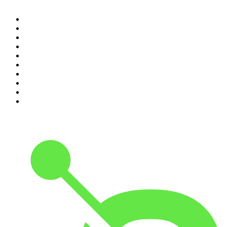
1
.
Renascença - Extremamente Desagradável
2
.
O Homem que Mordeu o Cão
3
.
Assim Vamos Ter de Falar de Outra Maneira
4
.
Expresso da Manhã
5
.
na saúde e na doença
6
.
Contas-Poupança
7
.
isso não se diz
8
.
Eixo do Mal
9
.
A História do Dia
10
.
Hoje