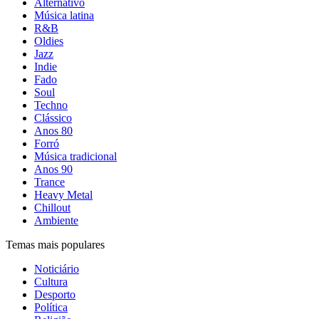
Alternativo
Música latina
R&B
Oldies
Jazz
Indie
Fado
Soul
Techno
Clássico
Anos 80
Forró
Música tradicional
Anos 90
Trance
Heavy Metal
Chillout
Ambiente
Temas mais populares
Noticiário
Cultura
Desporto
Política