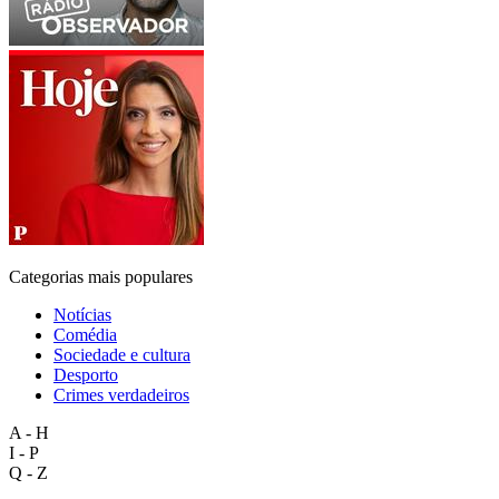
Categorias mais populares
Notícias
Comédia
Sociedade e cultura
Desporto
Crimes verdadeiros
A - H
I - P
Q - Z