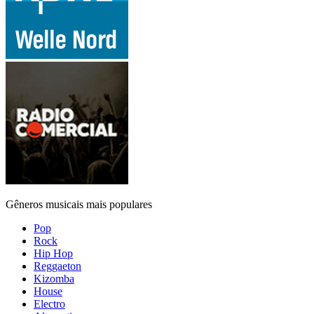
Gêneros musicais mais populares
Pop
Rock
Hip Hop
Reggaeton
Kizomba
House
Electro