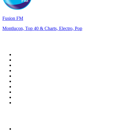
Fusion FM
Montluçon, Top 40 & Charts, Electro, Pop
Top 100 em
radio.pt
1
.
RFM
2
.
SOFT POP
3
.
1.FM - Chillout Lounge
4
.
Radio Noroc
5
.
Maretimo Lounge Radio
6
.
Perfect Chillout
7
.
MEGA HITS
8
.
NDR 2
9
.
NDR 1 Welle Nord - Region Norderstedt
10
.
Rádio Comercial Emissão FM
Top 100 podcasts em
Portugal
1
.
Renascença - Extremamente Desagradável