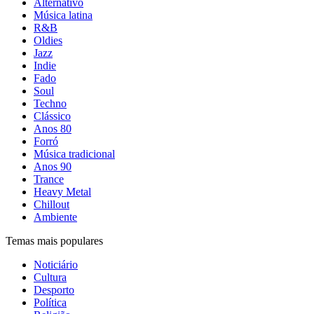
Alternativo
Música latina
R&B
Oldies
Jazz
Indie
Fado
Soul
Techno
Clássico
Anos 80
Forró
Música tradicional
Anos 90
Trance
Heavy Metal
Chillout
Ambiente
Temas mais populares
Noticiário
Cultura
Desporto
Política