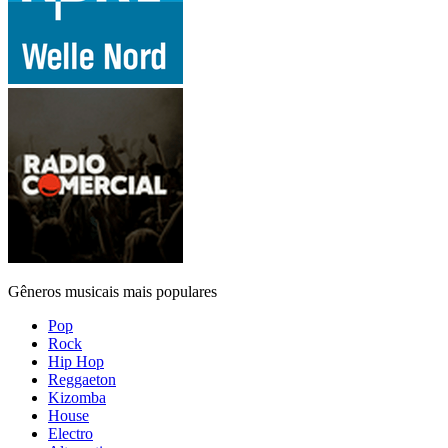
Gêneros musicais mais populares
Pop
Rock
Hip Hop
Reggaeton
Kizomba
House
Electro