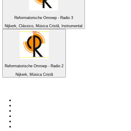
Reformatorische Omroep - Radio 3
Nijkerk, Clássico, Música Cristã, Instrumental
Reformatorische Omroep - Radio 2
Nijkerk, Música Cristã
Top 100 em
radio.pt
1
.
RFM
2
.
SOFT POP
3
.
Radio Noroc
4
.
1.FM - Chillout Lounge
5
.
Maretimo Lounge Radio
6
.
Perfect Chillout