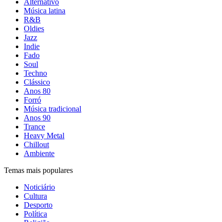
Alternativo
Música latina
R&B
Oldies
Jazz
Indie
Fado
Soul
Techno
Clássico
Anos 80
Forró
Música tradicional
Anos 90
Trance
Heavy Metal
Chillout
Ambiente
Temas mais populares
Noticiário
Cultura
Desporto
Política