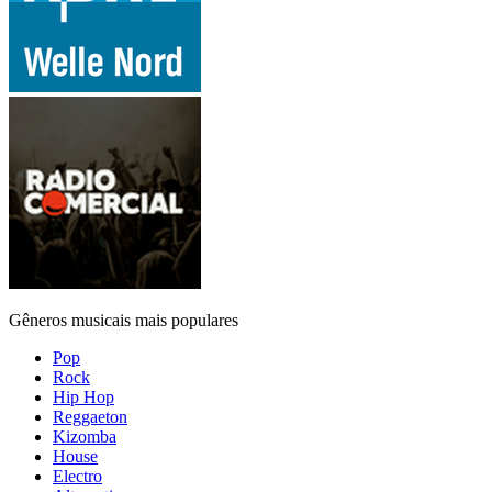
Gêneros musicais mais populares
Pop
Rock
Hip Hop
Reggaeton
Kizomba
House
Electro