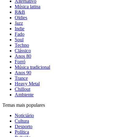
Alternativo
Música latina
R&B
Oldies
Jazz
Indie
Fado
Soul
Techno
Clássico
Anos 80
Forró
Música tradicional
Anos 90
Trance
Heavy Metal
Chillout
Ambiente
Temas mais populares
Noticiário
Cultura
Desporto
Política