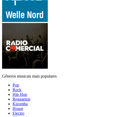
Gêneros musicais mais populares
Pop
Rock
Hip Hop
Reggaeton
Kizomba
House
Electro