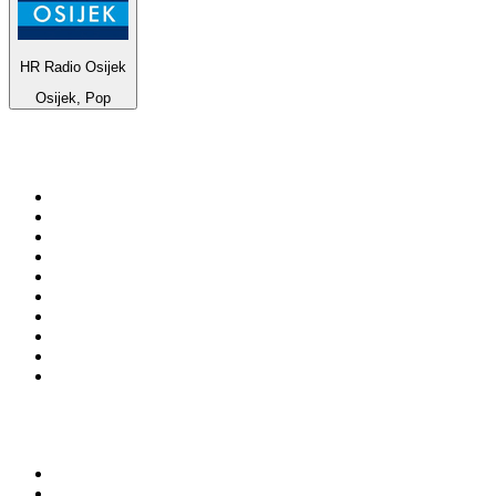
HR Radio Osijek
Osijek, Pop
Top 100 em
radio.pt
1
.
RFM
2
.
SOFT POP
3
.
Radio Noroc
4
.
1.FM - Chillout Lounge
5
.
Maretimo Lounge Radio
6
.
Perfect Chillout
7
.
MEGA HITS
8
.
NDR 2
9
.
NDR 1 Welle Nord - Region Norderstedt
10
.
Rádio Comercial Emissão FM
Top 100 podcasts em
Portugal
1
.
Renascença - Extremamente Desagradável
2
.
O Homem que Mordeu o Cão