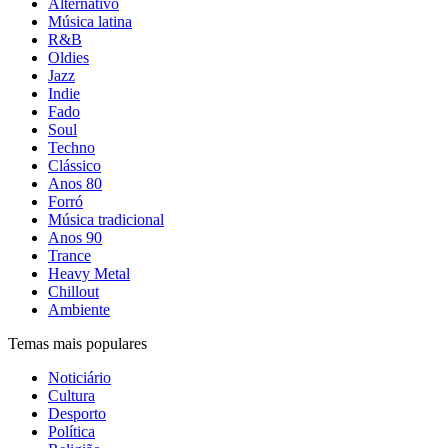
Alternativo
Música latina
R&B
Oldies
Jazz
Indie
Fado
Soul
Techno
Clássico
Anos 80
Forró
Música tradicional
Anos 90
Trance
Heavy Metal
Chillout
Ambiente
Temas mais populares
Noticiário
Cultura
Desporto
Política