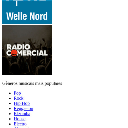
Gêneros musicais mais populares
Pop
Rock
Hip Hop
Reggaeton
Kizomba
House
Electro