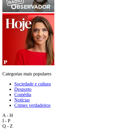
Categorias mais populares
Sociedade e cultura
Desporto
Comédia
Notícias
Crimes verdadeiros
A - H
I - P
Q - Z