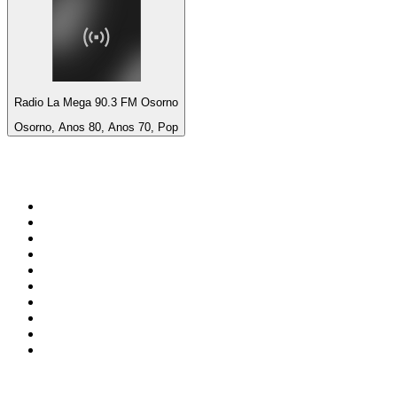
Radio La Mega 90.3 FM Osorno
Osorno, Anos 80, Anos 70, Pop
Top 100 em
radio.pt
1
.
RFM
2
.
SOFT POP
3
.
Radio Noroc
4
.
1.FM - Chillout Lounge
5
.
Maretimo Lounge Radio
6
.
Perfect Chillout
7
.
MEGA HITS
8
.
NDR 2
9
.
NDR 1 Welle Nord - Region Norderstedt
10
.
Rádio Comercial Emissão FM
Top 100 podcasts em
Portugal