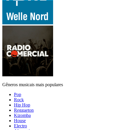
Gêneros musicais mais populares
Pop
Rock
Hip Hop
Reggaeton
Kizomba
House
Electro