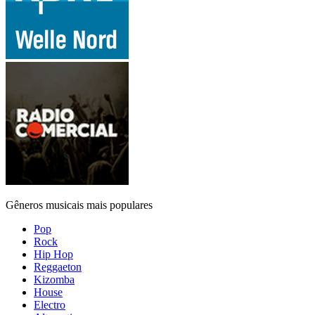
Gêneros musicais mais populares
Pop
Rock
Hip Hop
Reggaeton
Kizomba
House
Electro