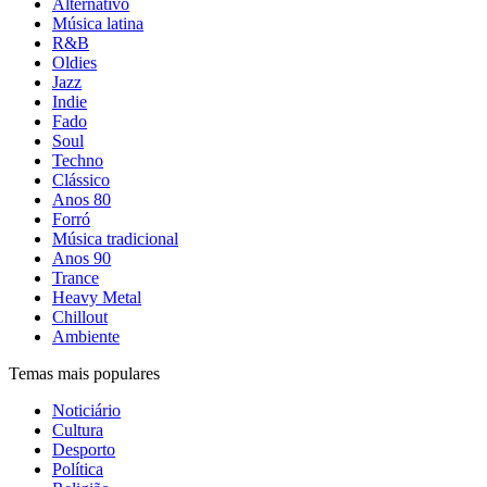
Alternativo
Música latina
R&B
Oldies
Jazz
Indie
Fado
Soul
Techno
Clássico
Anos 80
Forró
Música tradicional
Anos 90
Trance
Heavy Metal
Chillout
Ambiente
Temas mais populares
Noticiário
Cultura
Desporto
Política