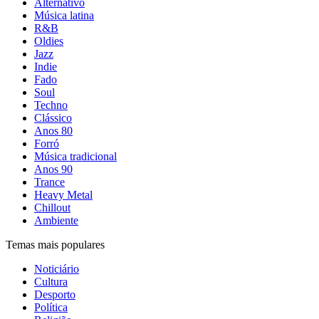
Alternativo
Música latina
R&B
Oldies
Jazz
Indie
Fado
Soul
Techno
Clássico
Anos 80
Forró
Música tradicional
Anos 90
Trance
Heavy Metal
Chillout
Ambiente
Temas mais populares
Noticiário
Cultura
Desporto
Política