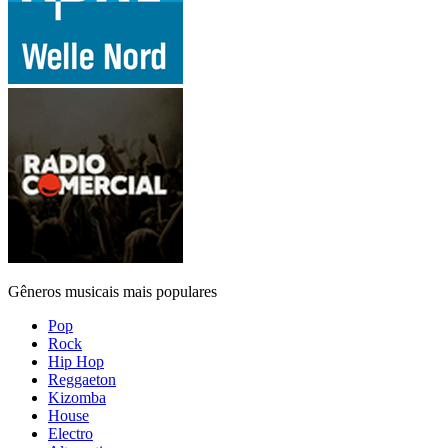
Gêneros musicais mais populares
Pop
Rock
Hip Hop
Reggaeton
Kizomba
House
Electro