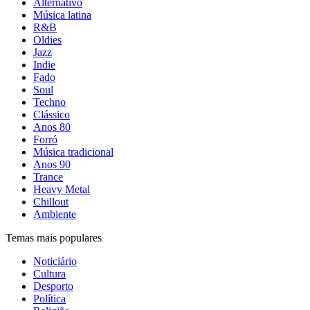
Alternativo
Música latina
R&B
Oldies
Jazz
Indie
Fado
Soul
Techno
Clássico
Anos 80
Forró
Música tradicional
Anos 90
Trance
Heavy Metal
Chillout
Ambiente
Temas mais populares
Noticiário
Cultura
Desporto
Política