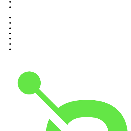
2
.
O Homem que Mordeu o Cão
3
.
Programa Cujo Nome Estamos Legalmente Impedidos de
Dizer
4
.
Assim Vamos Ter de Falar de Outra Maneira
5
.
na saúde e na doença
6
.
Contas-Poupança
7
.
Eixo do Mal
8
.
Expresso da Manhã
9
.
isso não se diz
10
.
Mixórdia de Temáticas