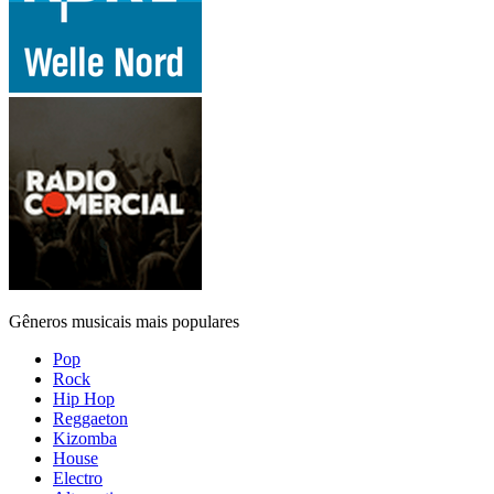
Gêneros musicais mais populares
Pop
Rock
Hip Hop
Reggaeton
Kizomba
House
Electro