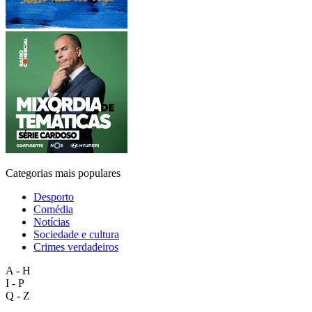
Categorias mais populares
Desporto
Comédia
Notícias
Sociedade e cultura
Crimes verdadeiros
A - H
I - P
Q - Z