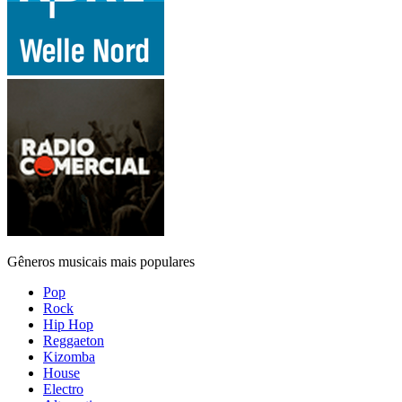
Gêneros musicais mais populares
Pop
Rock
Hip Hop
Reggaeton
Kizomba
House
Electro