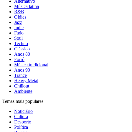
Alternativo
Música latina
R&B
Oldies
Jazz
Indie
Fado
Soul
Techno
Clássico
Anos 80
Forró
Música tradicional
Anos 90
Trance
Heavy Metal
Chillout
Ambiente
Temas mais populares
Noticiário
Cultura
Desporto
Política