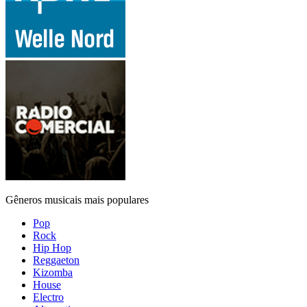
Gêneros musicais mais populares
Pop
Rock
Hip Hop
Reggaeton
Kizomba
House
Electro