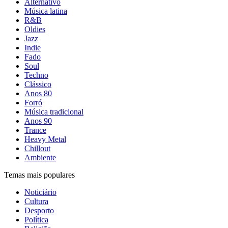
Alternativo
Música latina
R&B
Oldies
Jazz
Indie
Fado
Soul
Techno
Clássico
Anos 80
Forró
Música tradicional
Anos 90
Trance
Heavy Metal
Chillout
Ambiente
Temas mais populares
Noticiário
Cultura
Desporto
Política