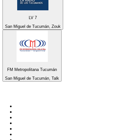
LV 7
San Miguel de Tucumán, Zouk
FM Metropolitana Tucumán
San Miguel de Tucumán, Talk
Top 100 em
radio.pt
1
.
RFM
2
.
SOFT POP
3
.
1.FM - Chillout Lounge
4
.
Radio Noroc
5
.
Maretimo Lounge Radio
6
.
Perfect Chillout
7
.
MEGA HITS