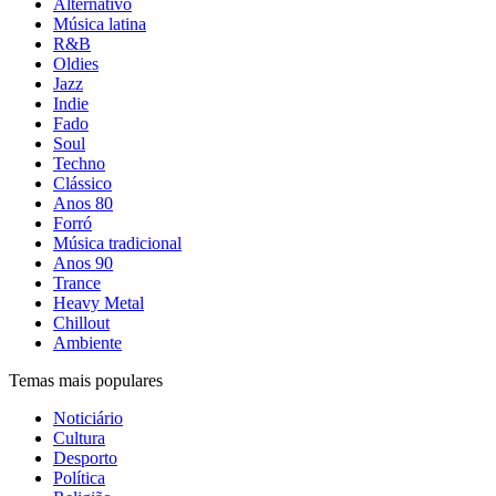
Alternativo
Música latina
R&B
Oldies
Jazz
Indie
Fado
Soul
Techno
Clássico
Anos 80
Forró
Música tradicional
Anos 90
Trance
Heavy Metal
Chillout
Ambiente
Temas mais populares
Noticiário
Cultura
Desporto
Política