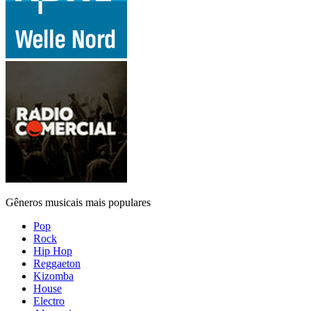
Gêneros musicais mais populares
Pop
Rock
Hip Hop
Reggaeton
Kizomba
House
Electro