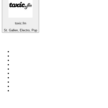
toxic.fm
St. Gallen, Electro, Pop
Top 100 em
radio.pt
1
.
RFM
2
.
SOFT POP
3
.
1.FM - Chillout Lounge
4
.
Maretimo Lounge Radio
5
.
Radio Noroc
6
.
Perfect Chillout
7
.
MEGA HITS
8
.
NDR 2
9
.
NDR 1 Welle Nord - Region Norderstedt
10
.
Rádio Comercial Emissão FM
Top 100 podcasts em
Portugal